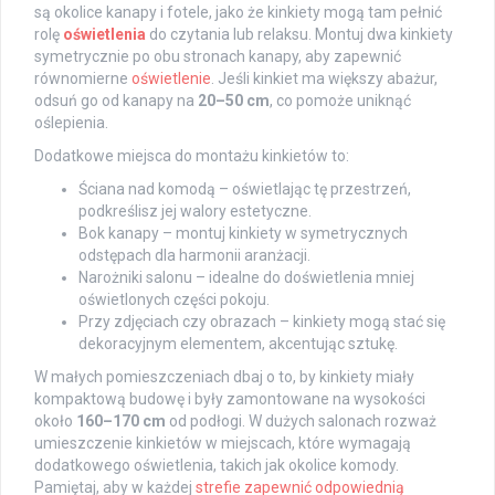
są okolice kanapy i fotele, jako że kinkiety mogą tam pełnić
rolę
oświetlenia
do czytania lub relaksu. Montuj dwa kinkiety
symetrycznie po obu stronach kanapy, aby zapewnić
równomierne
oświetlenie
. Jeśli kinkiet ma większy abażur,
odsuń go od kanapy na
20–50 cm
, co pomoże uniknąć
oślepienia.
Dodatkowe miejsca do montażu kinkietów to:
Ściana nad komodą – oświetlając tę przestrzeń,
podkreślisz jej walory estetyczne.
Bok kanapy – montuj kinkiety w symetrycznych
odstępach dla harmonii aranżacji.
Narożniki salonu – idealne do doświetlenia mniej
oświetlonych części pokoju.
Przy zdjęciach czy obrazach – kinkiety mogą stać się
dekoracyjnym elementem, akcentując sztukę.
W małych pomieszczeniach dbaj o to, by kinkiety miały
kompaktową budowę i były zamontowane na wysokości
około
160–170 cm
od podłogi. W dużych salonach rozważ
umieszczenie kinkietów w miejscach, które wymagają
dodatkowego oświetlenia, takich jak okolice komody.
Pamiętaj, aby w każdej
strefie zapewnić odpowiednią