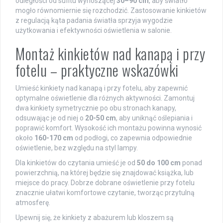
odległości od sufitu wynoszącej
30–90 cm
, aby światło
mogło równomiernie się rozchodzić. Zastosowanie kinkietów
z regulacją kąta padania światła sprzyja wygodzie
użytkowania i efektywności oświetlenia w salonie.
Montaż kinkietów nad kanapą i przy
fotelu – praktyczne wskazówki
Umieść kinkiety nad kanapą i przy fotelu, aby zapewnić
optymalne oświetlenie dla różnych aktywności. Zamontuj
dwa kinkiety symetrycznie po obu stronach kanapy,
odsuwając je od niej o
20-50 cm
, aby uniknąć oślepiania i
poprawić komfort. Wysokość ich montażu powinna wynosić
około
160-170 cm
od podłogi, co zapewnia odpowiednie
oświetlenie, bez względu na styl lampy.
Dla kinkietów do czytania umieść je od
50 do 100 cm
ponad
powierzchnią, na której będzie się znajdować książka, lub
miejsce do pracy. Dobrze dobrane oświetlenie przy fotelu
znacznie ułatwi komfortowe czytanie, tworząc przytulną
atmosferę.
Upewnij się, że kinkiety z abażurem lub kloszem są