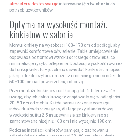
atmosferę, dostosowując
intensywność
oświetlenia
do
potrzeb użytkowników.
Optymalna wysokość montażu
kinkietów w salonie
Montuj kinkiety na wysokości
160–170 cm
od podłogi, aby
zapewnić komfortowe oświetlenie. Takie umiejscowienie
odpowiada poziomowi wzroku dorosłego człowieka, co
minimalizuje ryzyko oślepienia. Dostosuj wysokość również
do funkcji kinkietu – jeżeli ma oświetlać konkretne miejsce,
jak np. stół do czytania, możesz umieścić go nieco niżej, do
50–100 cm
nad powierzchnią roboczą.
Przy montażu kinkietów nad kanapą lub fotelem zwróć
uwagę, aby ich dolna krawędź znajdowała się w odległości
20–50 cm
od mebla. Każde pomieszczenie wymaga
indywidualnych rozwiązań, dlatego przy standardowej
wysokości sufitu
2,5 m
upewnij się, że kinkiety nie są
zamontowane niżej niż
160 cm
i nie wyżej niż
190 cm
.
Podczas instalacji kinkietów pamiętaj o zachowaniu