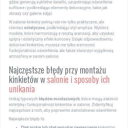
gdzie generują subtelne światło, uzupełniając oświetlenie
sufitowe i podkreślając elementy dekoracyjne, takie jak
obrazy czy galerie zdjęć.
W salonie kinkiety pełnią role nie tylko praktyczne, ale
również
estetyczne
, podkreślając styl wnętrza. Wybierz
modele, które harmonizują z resztą aranżacji, aby uzyskać
spójny i estetyczny efekt końcowy. Dzięki odpowiedniemu
doborowi kinkietów, możesz nie tylko wzmocnić
funkcjonalność oświetlenia, ale także stworzyć wyjątkową
atmosferę w swoim salonie.
Najczęstsze błędy przy montażu
kinkietów w
salonie i sposoby ich
unikania
Unikaj typowych
błędów montażowych
, które mogą zakłócić
estetykę i funkcjonalność kinkietów w salonie. Zidentyfikuj
najczęstsze z nich, aby poprawnie zainstalować oświetlenie.
Największe błędy to:
Zbyt niskie lub zbyt wysokie zawieszenie
kinkietów,