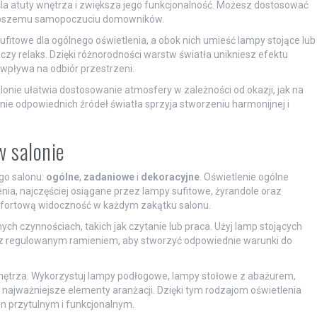
a atuty wnętrza i zwiększa jego funkcjonalność. Możesz dostosować
a lepszemu samopoczuciu domowników.
fitowe dla ogólnego oświetlenia, a obok nich umieść lampy stojące lub
 czy relaks. Dzięki różnorodności warstw światła unikniesz efektu
wpływa na odbiór przestrzeni.
onie ułatwia dostosowanie atmosfery w zależności od okazji, jak na
nie odpowiednich źródeł światła sprzyja stworzeniu harmonijnej i
.
w salonie
go salonu:
ogólne
,
zadaniowe
i
dekoracyjne
. Oświetlenie ogólne
a, najczęściej osiągane przez lampy sufitowe, żyrandole oraz
mfortową widoczność w każdym zakątku salonu.
h czynnościach, takich jak czytanie lub praca. Użyj lamp stojących
w z regulowanym ramieniem, aby stworzyć odpowiednie warunki do
wnętrza. Wykorzystuj lampy podłogowe, lampy stołowe z abażurem,
ć najważniejsze elementy aranżacji. Dzięki tym rodzajom oświetlenia
on przytulnym i funkcjonalnym.