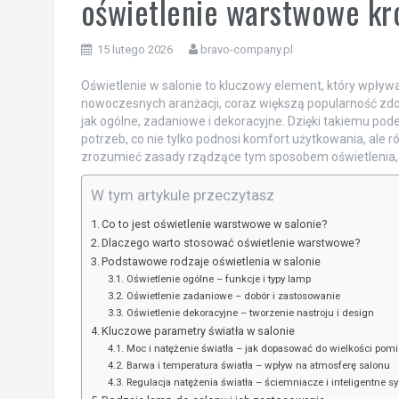
oświetlenie warstwowe kr
15 lutego 2026
bravo-company.pl
Oświetlenie w salonie to kluczowy element, który wpływa
nowoczesnych aranżacji, coraz większą popularność zdob
jak ogólne, zadaniowe i dekoracyjne. Dzięki takiemu po
potrzeb, co nie tylko podnosi komfort użytkowania, ale
zrozumieć zasady rządzące tym sposobem oświetlenia, a
W tym artykule przeczytasz
Co to jest oświetlenie warstwowe w salonie?
Dlaczego warto stosować oświetlenie warstwowe?
Podstawowe rodzaje oświetlenia w salonie
Oświetlenie ogólne – funkcje i typy lamp
Oświetlenie zadaniowe – dobór i zastosowanie
Oświetlenie dekoracyjne – tworzenie nastroju i design
Kluczowe parametry światła w salonie
Moc i natężenie światła – jak dopasować do wielkości pom
Barwa i temperatura światła – wpływ na atmosferę salonu
Regulacja natężenia światła – ściemniacze i inteligentne s