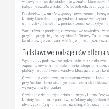
wielowymiarowe doświadczenie wizualne, które podkreśl
natężenie światła w zależności od potrzeb, co sprzyj
Przykładowo, w strefie wypoczynkowej zastosuj lampy su
kinkiety, które dodadzą przytulności i umożliwią czytanie
ciemnych kątów i stref w pomieszczeniu, co pozytywnie 
Warto również pamiętać, że warstwowe oświetlenie w sal
przykład przyjęcie gości czy wieczór filmowy. Zastosowa
komfortowej przestrzeni, w której chętnie spędzisz czas
Podstawowe rodzaje oświetlenia 
Wybierz trzy podstawowe rodzaje
oświetlenia
dla swoje
zapewnia równomierne doświetlenie całego pomieszczeni
plafony. To podstawowa warstwa, która gwarantuje ko
Oświetlenie zadaniowe jest skoncentrowane na konkretnyc
przy fotelach, lamp wiszących nad stołem lub kinkietó
wykonywania tych zadań.
Oświetlenie dekoracyjne działa na zmysły i atmosferę 
kinkiety ścienne oraz punktowe reflektory, aby podkreśli
stworzysz spójną kompozycję świetlną, która uczyni sal