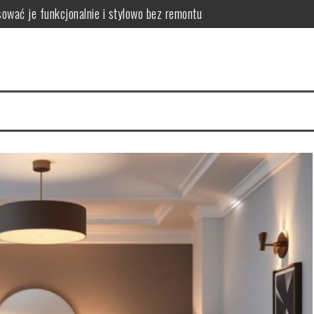
zyny, skutki i praktyczne sposoby poprawy projektu
wać przestrzeń, by połączyć komfort i ergonomię
lanować komfortową i funkcjonalną komunikację domową
 wybrać lekkie i funkcjonalne rozwiązania zwiększające przestrzeń
mieszkania: weryfikacja dokumentów, stanu prawnego i kondycji fin