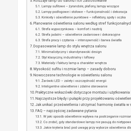
Rodzaje lamp do salonu i ich zastosowanie
Lampy sufitowe – żyrandole, plafony, lampy wiszące
Lampy podłogowe i stołowe – funkcjonalność i dekoracja
Kinkiety i oświetlenie punktowe – reflektory, spoty i oczka
Planowanie oświetlenia salonu według stref funkcjonalnyc
Strefa wypoczynkowa – komfort i nastrój
Strefa jadalni – oświetlenie zadaniowe i dekoracyjne
Strefa pracy i czytania – intensywność i barwa światła
Dopasowanie lamp do stylu wnętrza salonu
Minimalistyczny i skandynawski design
Styl klasyczny, industrialny i loftowy
Materiały i faktury lamp a charakter wnętrza
Wysokość sufitu i rozmiar lamp – zasady doboru
Nowoczesne technologie w oświetleniu salonu
Żarówki LED – zalety i oszczędność energii
Inteligentne oświetlenie i zdalne sterowanie
Praktyczne wskazówki dotyczące montażu i użytkowania
Najczęstsze błędy i pułapki przy projektowaniu oświetle
Jak unikać prześwietlenia i utrzymać harmonię światła w 
FAQ – najczęściej zadawane pytania
W jaki sposób oświetlenie wpływa na postrzeganie rozmiaru
Co zrobić, gdy standardowe lampy nie pasują do nietypowe
Jakie kryteria brać pod uwagę przy wyborze oświetlenia 