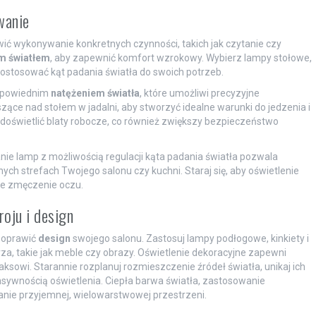
wanie
twić wykonywanie konkretnych czynności, takich jak czytanie czy
m światłem
, aby zapewnić komfort wzrokowy. Wybierz lampy stołowe,
ostosować kąt padania światła do swoich potrzeb.
odpowiednim
natężeniem światła
, które umożliwi precyzyjne
ące nad stołem w jadalni, aby stworzyć idealne warunki do jedzenia i
 doświetlić blaty robocze, co również zwiększy bezpieczeństwo
nie lamp z możliwością regulacji kąta padania światła pozwala
ch strefach Twojego salonu czy kuchni. Staraj się, aby oświetlenie
uje zmęczenie oczu.
oju i design
poprawić
design
swojego salonu. Zastosuj lampy podłogowe, kinkiety i
a, takie jak meble czy obrazy. Oświetlenie dekoracyjne zapewni
aksowi. Starannie rozplanuj rozmieszczenie źródeł światła, unikaj ich
sywnością oświetlenia. Ciepła barwa światła, zastosowanie
nie przyjemnej, wielowarstwowej przestrzeni.