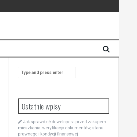
ansowej
Search
for:
Ostatnie wpisy
Jak sprawdzić dewelopera przed zakupem
mieszkania: weryfikacja dokumentów, stanu
prawnego i kondycji finansowej