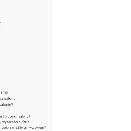
h
 lamp
nia salonu
salonie?
 i proporcji salonu?
j wysokości sufitu?
dla osób z wrażliwym wzrokiem?