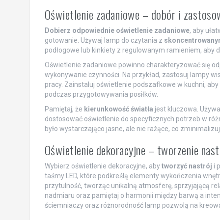
Oświetlenie zadaniowe – dobór i zastoso
Dobierz odpowiednie oświetlenie zadaniowe
, aby uła
gotowanie. Używaj lamp do czytania z
skoncentrowany
podłogowe lub kinkiety z regulowanym ramieniem, aby d
Oświetlenie zadaniowe powinno charakteryzować się 
wykonywanie czynności. Na przykład, zastosuj lampy wisz
pracy. Zainstaluj oświetlenie podszafkowe w kuchni, aby
podczas przygotowywania posiłków.
Pamiętaj, że
kierunkowość światła
jest kluczowa. Używa
dostosować oświetlenie do specyficznych potrzeb w różny
było wystarczająco jasne, ale nie rażące, co zminimaliz
Oświetlenie dekoracyjne – tworzenie nastr
Wybierz oświetlenie dekoracyjne, aby
tworzyć nastrój
i 
taśmy LED, które podkreślą elementy wykończenia wnętrz
przytulność, tworząc unikalną atmosferę, sprzyjającą rel
nadmiaru oraz pamiętaj o harmonii między barwą a inten
ściemniaczy oraz różnorodność lamp pozwolą na kreowa