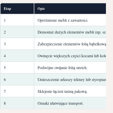
Etap
Opis
1
Opróżnienie mebli z zawartości.
2
Demontaż dużych elementów mebli (np. szaf).
3
Zabezpieczenie elementów folią bąbelkową lub
4
Owinęcie większych części kocami lub kołdram
5
Podwójne owijanie folią stretch.
6
Umieszczenie arkuszy tektury lub styropianu d
7
Sklejenie łączeń taśmą pakową.
8
Oznaki ułatwiające transport.