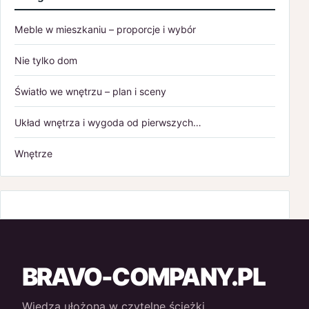
maj 2024
Meble w mieszkaniu – proporcje i wybór
kwiecień 2024
Nie tylko dom
marzec 2024
Światło we wnętrzu – plan i sceny
styczeń 2024
Układ wnętrza i wygoda od pierwszych…
sierpień 2023
Wnętrze
lipiec 2023
maj 2023
kwiecień 2023
marzec 2023
BRAVO-COMPANY.PL
luty 2023
Wiedza ułożona w czytelne ścieżki