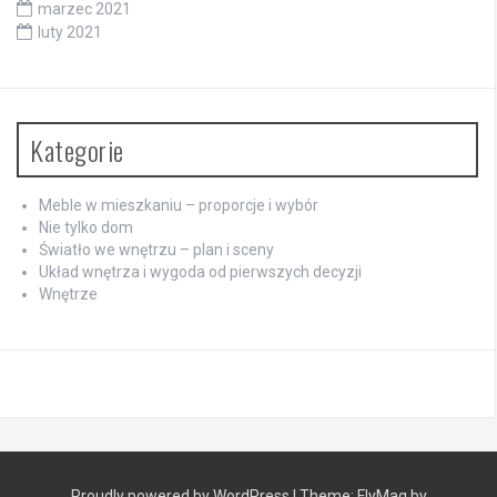
marzec 2021
luty 2021
Kategorie
Meble w mieszkaniu – proporcje i wybór
Nie tylko dom
Światło we wnętrzu – plan i sceny
Układ wnętrza i wygoda od pierwszych decyzji
Wnętrze
Proudly powered by WordPress
|
Theme:
FlyMag
by