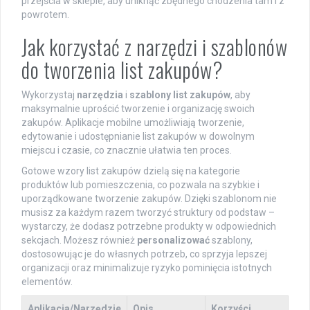
przejścia w sklepie, aby uniknąć zbędnego chodzenia tam i z
powrotem.
Jak korzystać z narzędzi i szablonów
do tworzenia list zakupów?
Wykorzystaj
narzędzia
i
szablony list zakupów
, aby
maksymalnie uprościć tworzenie i organizację swoich
zakupów. Aplikacje mobilne umożliwiają tworzenie,
edytowanie i udostępnianie list zakupów w dowolnym
miejscu i czasie, co znacznie ułatwia ten proces.
Gotowe wzory list zakupów dzielą się na kategorie
produktów lub pomieszczenia, co pozwala na szybkie i
uporządkowane tworzenie zakupów. Dzięki szablonom nie
musisz za każdym razem tworzyć struktury od podstaw –
wystarczy, że dodasz potrzebne produkty w odpowiednich
sekcjach. Możesz również
personalizować
szablony,
dostosowując je do własnych potrzeb, co sprzyja lepszej
organizacji oraz minimalizuje ryzyko pominięcia istotnych
elementów.
Aplikacja/Narzędzie
Opis
Korzyści