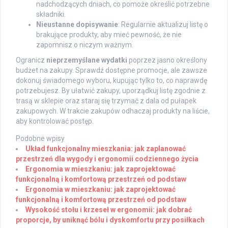
nadchodzących dniach, co pomoże określić potrzebne
składniki.
Nieustanne dopisywanie
: Regularnie aktualizuj listę o
brakujące produkty, aby mieć pewność, że nie
zapomnisz o niczym ważnym.
Ogranicz
nieprzemyślane wydatki
poprzez jasno określony
budżet na zakupy. Sprawdź dostępne promocje, ale zawsze
dokonuj świadomego wyboru, kupując tylko to, co naprawdę
potrzebujesz. By ułatwić zakupy, uporządkuj listę zgodnie z
trasą w sklepie oraz staraj się trzymać z dala od pułapek
zakupowych. W trakcie zakupów odhaczaj produkty na liście,
aby kontrolować postęp.
Podobne wpisy
Układ funkcjonalny mieszkania: jak zaplanować
przestrzeń dla wygody i ergonomii codziennego życia
Ergonomia w mieszkaniu: jak zaprojektować
funkcjonalną i komfortową przestrzeń od podstaw
Ergonomia w mieszkaniu: jak zaprojektować
funkcjonalną i komfortową przestrzeń od podstaw
Wysokość stołu i krzeseł w ergonomii: jak dobrać
proporcje, by uniknąć bólu i dyskomfortu przy posiłkach