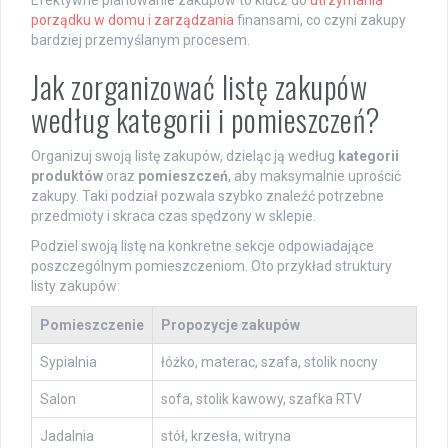
Efektywne planowanie zakupów to klucz do
utrzymania
porządku w domu i zarządzania
finansami, co czyni zakupy
bardziej przemyślanym procesem.
Jak zorganizować listę zakupów
według kategorii i pomieszczeń?
Organizuj swoją listę zakupów, dzieląc ją według
kategorii
produktów
oraz
pomieszczeń
, aby maksymalnie uprościć
zakupy. Taki podział pozwala szybko znaleźć potrzebne
przedmioty i skraca czas spędzony w sklepie.
Podziel swoją listę na konkretne sekcje odpowiadające
poszczególnym pomieszczeniom. Oto przykład struktury
listy zakupów:
Pomieszczenie
Propozycje zakupów
Sypialnia
łóżko, materac, szafa, stolik nocny
Salon
sofa, stolik kawowy, szafka RTV
Jadalnia
stół, krzesła, witryna