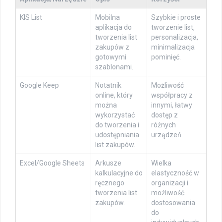
KIS List
Mobilna
Szybkie i proste
aplikacja do
tworzenie list,
tworzenia list
personalizacja,
zakupów z
minimalizacja
gotowymi
pominięć.
szablonami.
Google Keep
Notatnik
Możliwość
online, który
współpracy z
można
innymi, łatwy
wykorzystać
dostęp z
do tworzenia i
różnych
udostępniania
urządzeń.
list zakupów.
Excel/Google Sheets
Arkusze
Wielka
kalkulacyjne do
elastyczność w
ręcznego
organizacji i
tworzenia list
możliwość
zakupów.
dostosowania
do