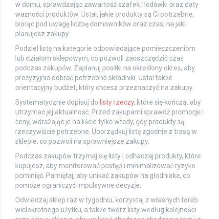
w domu, sprawdzając zawartość szafek i lodówki oraz daty
ważności produktów. Ustal, jakie produkty są Ci potrzebne,
biorąc pod uwagę liczbę domowników oraz czas, na jaki
planujesz zakupy.
Podziel listę na kategorie odpowiadające pomieszczeniom
lub działom sklepowym, co pozwoli zaoszczędzić czas
podczas zakupów. Zaplanuj posiłki na określony okres, aby
precyzyjnie dobrać potrzebne składniki. Ustal także
orientacyjny budżet, który chcesz przeznaczyć na zakupy.
Systematycznie dopisuj do
listy rzeczy
, które się kończą, aby
utrzymać jej aktualność. Przed zakupami sprawdź promocje i
ceny, wdrażając je na liście tylko wtedy, gdy produkty są
rzeczywiście potrzebne. Uporządkuj listę zgodnie z trasą w
sklepie, co pozwoli na sprawniejsze zakupy.
Podczas zakupów trzymaj się listy i odhaczaj produkty, które
kupujesz, aby monitorować postęp i minimalizować ryzyko
pominięć. Pamiętaj, aby unikać zakupów na głodniaka, co
pomoże ograniczyć impulsywne decyzje.
Odwiedzaj sklep raz w tygodniu, korzystaj z własnych toreb
wielokrotnego użytku, a także twórz listy według kolejności