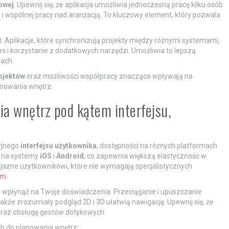
owej
. Upewnij się, że aplikacja umożliwia jednoczesną pracę kilku osób
 i wspólnej pracy nad aranżacją. To kluczowy element, który pozwala
t. Aplikacje, które synchronizują projekty między różnymi systemami,
 i korzystanie z dodatkowych narzędzi. Umożliwia to lepszą
tach.
ojektów
oraz możliwości współpracy znacząco wpływają na
lanowania wnętrz.
ia wnętrz pod kątem interfejsu,
cyjnego
interfejsu użytkownika
, dostępności na różnych platformach
e na systemy
iOS
i
Android
, co zapewnia większą elastyczność w
yjazne użytkownikowi, które nie wymagają specjalistycznych
em
.
o wpłynąć na Twoje doświadczenia. Przeciąganie i upuszczanie
także zrozumiały podgląd 2D i 3D ułatwią nawigację. Upewnij się, że
oraz obsługę gestów dotykowych.
ch do planowania wnętrz: