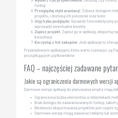
Wybierz tryb projektowania:
Decyduj, czy chcesz 
funkcji.
Przeglądaj style aranżacji:
Zobacz dostępne mebl
projektu, i dostosuj ich położenie oraz kolor.
Użyj trybu podglądu:
Sprawdź fotorealistyczny pod
wprowadź ewentualne korekty.
Zapisz projekt:
Zapisz go w aplikacji, eksportuj 
konsultacji.
Korzystaj z list zakupów:
Jeśli aplikacja to oferuj
Przykładowymi aplikacjami, które warto rozważyć, są Pa
początkujących użytkowników.
FAQ – najczęściej zadawane pyta
Jakie są ograniczenia darmowych wersji a
Darmowe wersje aplikacji do planowania wnętrz mają kilk
Ograniczona liczba elementów w bibliotekach mebli
Brak dostępu do zaawansowanych funkcji, takich ja
Możliwość eksportowania projektów jest często o
Darmowe wersje mogą zawierać reklamy lub wymaga