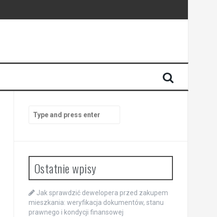
ansowej
Search
for:
Ostatnie wpisy
Jak sprawdzić dewelopera przed zakupem
mieszkania: weryfikacja dokumentów, stanu
prawnego i kondycji finansowej