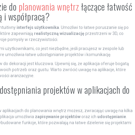
zie do
planowania wnętrz
łączące łatwość
ją i współpracą?
intuitivny
interfejs użytkownika
. Umożliwi to łatwe poruszanie się po
 które zapewniają
realistyczną wizualizację
przestrzeni w 3D, co
woje pomysły w rzeczywistości.
mi użytkownikami, co jest niezbędne, jeśli pracujesz w zespole lub
óre umożliwia łatwe udostępnianie projektów i komunikację.
o dekoracji jest kluczowa. Upewnij się, że aplikacja oferuje bogatą
swoich potrzeb oraz gustu. Warto zwrócić uwagę na aplikacje, które
wości aranżacyjne.
udostępniania projektów w aplikacjach do
 aplikacjach do planowania wnętrz możesz, zwracając uwagę na kilka
plikacja umożliwia
zapisywanie projektów
oraz ich
udostępnianie
.
b wbudowane funkcje, które pozwalają na łatwe dzielenie się projektami