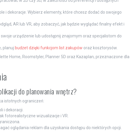
pracować w 2D czy 3D, w zależności od preferencji i dostępnych
e i dekoracje. Wybierz elementy, które chcesz dodać do swojego
gląd, AR lub VR, aby zobaczyć, jak będzie wyglądać finalny efekt i
na swoje urządzenie lub udostępnij znajomym oraz specjalistom do
e, planuj
budżet dzięki funkcjom list zakupów
oraz kosztorysów.
lette Home, Roomstyler, Planner 5D oraz Kazaplan, przeznaczone dla
nia
plikacji do planowania wnętrz?
a istotnych ograniczeń:
 i dekoracji.
k fotorealistyczne wizualizacje i VR.
graniczona.
ć oglądania reklam dla uzyskania dostępu do niektórych opcji.