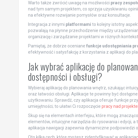
Warto także zwrócić uwagę na możliwości
pracy zespoł
nad tym samym projektem, co sprzyja uzyskiwaniu opinii
na efektywne rozwijanie pomysłów oraz konsultacje.
Integracja z innymi
platformami
to kolejny istotny aspek
pozwalają na płynne przechodzenie między urządzeniami
organizację i zarządzanie projektami w różnych konteks
Pamiętaj, że dobrze oceniane
funkcje udostępniania pr
efektywność i satysfakcję z korzystania z aplikacji do p
Jak wybrać aplikację do planowan
dostępności i obsługi?
Wybieraj aplikację do planowania wnętrz, szukając intui
oraz łatwości obsługi. Aplikacje te powinny być dostępn
użytkowaniu. Sprawdź, czy aplikacja oferuje funkcje prz
umiejętności; to ułatwi Ci rozpoczęcie
pracy nad projekt
Skup się na elementach interfejsu, które mogą znacząc
elementów, intuicyjne narzędzia do rysowania i edycji, a 
aplikacja nawigacji zapewnia dynamiczne podpowiedzi 
Oto kilka cech, które możesz zidentyfikować w aplikacja