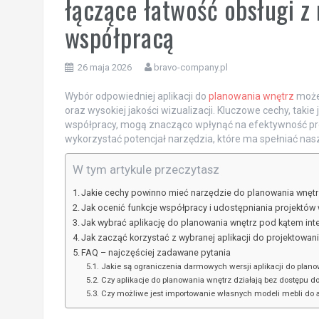
łączące łatwość obsługi z 
współpracą
26 maja 2026
bravo-company.pl
Wybór odpowiedniej aplikacji do
planowania wnętrz
może 
oraz wysokiej jakości wizualizacji. Kluczowe cechy, takie j
współpracy, mogą znacząco wpłynąć na efektywność pro
wykorzystać potencjał narzędzia, które ma spełniać nas
W tym artykule przeczytasz
Jakie cechy powinno mieć narzędzie do planowania wnętrz 
Jak ocenić funkcje współpracy i udostępniania projektów
Jak wybrać aplikację do planowania wnętrz pod kątem inte
Jak zacząć korzystać z wybranej aplikacji do projektowan
FAQ – najczęściej zadawane pytania
Jakie są ograniczenia darmowych wersji aplikacji do plan
Czy aplikacje do planowania wnętrz działają bez dostępu do
Czy możliwe jest importowanie własnych modeli mebli do a