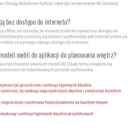
 oferują dodatkowe funkcje, takie jak renderowanie 4K i bardziej
ają bez dostępu do internetu?
cę offline, co oznacza, że możesz z nich korzystać bez dostępu do
chronizowane z chmurą lub kontem użytkownika, gdy internet stanie się
ie online, co wymaga stałego dostępu do internetu.
odeli mebli do aplikacji do planowania wnętrz?
 na importowanie własnych modeli 3D. Dzięki temu zwiększa się
przestrzeni do indywidualnych potrzeb użytkownika.
o wymierzyć przestrzeń i uniknąć typowych błędów
rzestrzeń, by uniknąć najczęstszych błędów i zwiększyć komfort
 zagracenia i zachować funkcjonalność na każdym etapie
źwiękowy i uniknąć typowych błędów projektowych