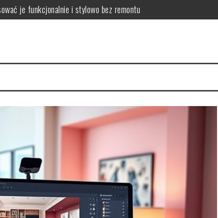
ować je funkcjonalnie i stylowo bez remontu
zyny, skutki i praktyczne sposoby poprawy projektu
wać przestrzeń, by połączyć komfort i ergonomię
lanować komfortową i funkcjonalną komunikację domową
 wybrać lekkie i funkcjonalne rozwiązania zwiększające przestrzeń
mieszkania: weryfikacja dokumentów, stanu prawnego i kondycji fin