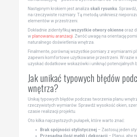
Następnym krokiem jest analiza
skali rysunku
. Sprawdź,
na rzeczywiste rozmiary. Tą metodą unikniesz nieporoz
elementów w przestrzeni.
Dokładnie zidentyfikuj
wszystkie otwory okienne
oraz d
w
planowaniu aranżacji
. Zwróć uwagę na orientację pom
naturalnego doświetlenia wnętrza.
Finalmente, porównaj wszystkie pomiary z wymiarami pla
zapewni komfortowe użytkowanie przestrzeni. W razie wąt
uzyskać dodatkowe wskazówki i uniknąć potencjalnych 
Jak unikać typowych błędów podcz
wnętrza?
Unikaj typowych błędów podczas tworzenia planu wnętr
rzeczywistych wymiarów. Sprawdź wysokość okien, szero
czasie realizacji projektu.
Oto kilka najczęstszych pułapek, które warto znać:
Brak spójności stylistycznej
– Zastosuj jeden styl
Przesadna ilość mebli i dekoracji
– Planuj, aby n