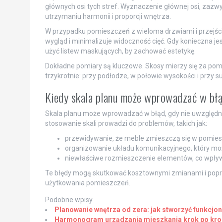
głównych osi tych stref. Wyznaczenie głównej osi, zazwyc
utrzymaniu harmonii i proporcji wnętrza.
W przypadku pomieszczeń z wieloma drzwiami i przejściam
wygląd i minimalizuje widoczność cięć. Gdy konieczna je
użyć listew maskujących, by zachować estetykę.
Dokładne pomiary są kluczowe. Skosy mierzy się za pomo
trzykrotnie: przy podłodze, w połowie wysokości i przy 
Kiedy skala planu może wprowadzać w błą
Skala planu może wprowadzać w błąd, gdy nie uwzględni
stosowanie skali prowadzi do problemów, takich jak:
przewidywanie, że meble zmieszczą się w pomieszc
organizowanie układu komunikacyjnego, który moż
niewłaściwe rozmieszczenie elementów, co wpływa
Te błędy mogą skutkować kosztownymi zmianami i pop
użytkowania pomieszczeń.
Podobne wpisy
Planowanie wnętrza od zera: jak stworzyć funkcjon
Harmonogram urządzania mieszkania krok po kroku