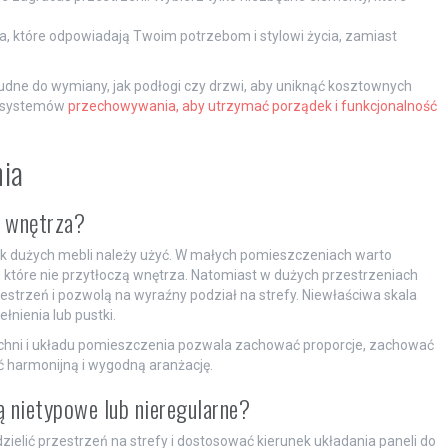
a, które odpowiadają Twoim potrzebom i stylowi życia, zamiast
rudne do wymiany, jak podłogi czy drzwi, aby uniknąć kosztownych
ść systemów
przechowywania, aby utrzymać porządek i funkcjonalność
nia
o wnętrza?
jak dużych mebli należy użyć. W małych pomieszczeniach warto
, które nie przytłoczą wnętrza. Natomiast w dużych przestrzeniach
estrzeń i pozwolą na wyraźny podział na strefy. Niewłaściwa skala
ienia lub pustki.
hni i układu pomieszczenia pozwala zachować proporcje, zachować
 harmonijną i wygodną aranżację.
ą nietypowe lub nieregularne?
elić przestrzeń na strefy i dostosować kierunek układania paneli do