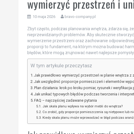
wymierzyć przestrzeń i u
10 maja 2026
bravo-company.pl
Zbyt często, podczas planowania wnętrza, zdarza się, że 
nieprzewidzianych problemów. Aby skutecznie stworzyć f
wymierzenie przestrzeni oraz zachowanie odpowiedniej
proporcji to fundament, na którym można budować harmo
błędów, które mogą zrujnować nawet najlepsze pomysły
W tym artykule przeczytasz
Jak prawidłowo wymierzyć przestrzeń w planie wnętrza z 
Jak uwzględnić proporcje pomieszczeń i elementów wypo
Plan działania: krok po kroku pomiar, rysunek i weryfikacja
Jak unikać typowych błędów podczas tworzenia i interpret
FAQ – najczęściej zadawane pytania
Jak skala planu wpływa na wybór mebli do wnętrza?
Co zrobić, gdy proporcje pomieszczenia są nietypowe lub n
Kiedy skala planu może wprowadzać w błąd podczas aranża