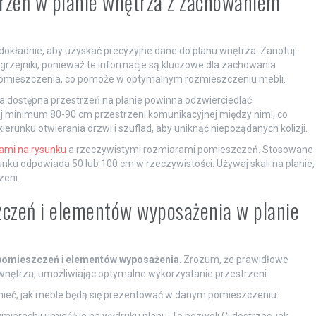
rzeń w planie wnętrza z zachowaniem
okładnie, aby uzyskać precyzyjne dane do planu wnętrza. Zanotuj
zy grzejniki, ponieważ te informacje są kluczowe dla zachowania
pomieszczenia, co pomoże w optymalnym rozmieszczeniu mebli.
a dostępna przestrzeń na planie powinna odzwierciedlać
j minimum 80-90 cm przestrzeni komunikacyjnej między nimi, co
runku otwierania drzwi i szuflad, aby uniknąć niepożądanych kolizji.
ami na rysunku
a rzeczywistymi rozmiarami pomieszczeń. Stosowane
ysunku odpowiada 50 lub 100 cm w rzeczywistości. Używaj skali na planie,
zeni.
zczeń i elementów wyposażenia w planie
 pomieszczeń
i
elementów wyposażenia
. Zrozum, że prawidłowe
 wnętrza, umożliwiając optymalne wykorzystanie przestrzeni.
umieć, jak meble będą się prezentować w danym pomieszczeniu:
iarach i umieść je na wydruku planu. To pozwoli Ci dostrzec, jak