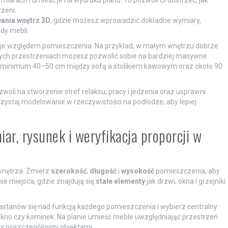
zeni.
ania wnętrz 3D
, gdzie możesz wprowadzić dokładne wymiary,
dy mebli.
rcje względem pomieszczenia. Na przykład, w małym wnętrzu dobrze
żych przestrzeniach możesz pozwolić sobie na bardziej masywne
 minimum 40–50 cm między sofą a stolikiem kawowym oraz około 90
zwoli na stworzenie stref relaksu, pracy i jedzenia oraz usprawni
zystaj modelowanie w rzeczywistości na podłodze, aby lepiej
iar, rysunek i weryfikacja proporcji w
wnętrza. Zmierz
szerokość
,
długość
i
wysokość
pomieszczenia, aby
ie miejsca, gdzie znajdują się
stałe elementy
jak drzwi, okna i grzejniki.
astanów się nad funkcją każdego pomieszczenia i wybierz centralny
 okno czy kominek. Na planie umieść meble uwzględniając przestrzeń
y poszczególnymi obiektami.