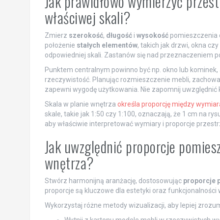
Jak prawidłowo wymierzyć przest
właściwej skali?
Zmierz
szerokość
,
długość
i
wysokość
pomieszczenia d
położenie
stałych elementów
, takich jak drzwi, okna c
odpowiedniej skali. Zastanów się nad przeznaczeniem 
Punktem centralnym powinno być np. okno lub kominek, 
rzeczywistość. Planując rozmieszczenie mebli, zachowa
zapewni wygodę użytkowania. Nie zapomnij uwzględnić kie
Skala w planie wnętrza
określa proporcję między wymiar
skale, takie jak 1:50 czy 1:100, oznaczają, że 1 cm na r
aby właściwie interpretować wymiary i proporcje przestr
Jak uwzględnić proporcje pomies
wnętrza?
Stwórz harmonijną aranżację, dostosowując
proporcje
proporcje są kluczowe dla estetyki oraz funkcjonalności
Wykorzystaj różne metody wizualizacji, aby lepiej zroz
Wytnij z kartonu modele mebli w rzeczywistych wym