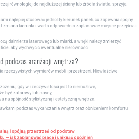
zaj równoległej do najdłuższej ściany lub źródła światła, sprzyja
i najlepiej stosować jednolity kierunek paneli, co zapewnia spójny
st zmiana kierunku, warto odpowiednio zaplanować miejsce przejścia i
cą dalmierza laserowego lub miarki, a wnęki należy zmierzyć
suficie, aby wychwycić ewentualne nierówności.
d podczas aranżacji wnętrza?
a rzeczywistych wymiarów mebli i przestrzeni. Niewłaściwe
zeniu, gdy w rzeczywistości jest to niemożliwe,
e być zatorowy lub ciasny,
 na spójność stylistyczną i estetyczną wnętrza.
rawkami podczas wykańczania wnętrz oraz obniżeniem komfortu
alną i spójną przestrzeń od podstaw
 — jak zaplanować prace i uniknąć opóźnień