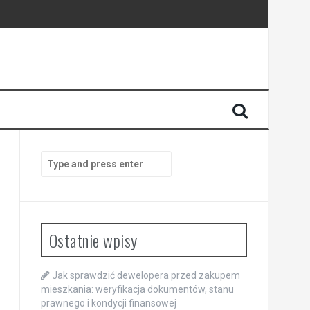
ansowej
Search
for:
Ostatnie wpisy
Jak sprawdzić dewelopera przed zakupem
mieszkania: weryfikacja dokumentów, stanu
prawnego i kondycji finansowej