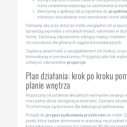
różne ustawienia wpływają na zachowanie przestr
Skorzystaj z aplikacji lub programów do
projektow
zobaczyć wizualizacje oraz symulować różne ukła
Pamiętaj, aby przy doborze mebli uwzględnić ich propo
sprawdzą się meble o smukłych liniach, natomiast w du
formy. Zachowuj odpowiednie odstępy między meblami:
cm szerokości dla głównych ciągów komunikacyjnych.
Zaplanuj układ mebli z uwzględnieniem ich funkcji, co po
komunikację w pomieszczeniu. Przygotuj szkic lub wykor
uchwycić odpowiednie
proporcje
.
Plan działania: krok po kroku pom
planie wnętrza
Rozpocznij od ustalenia aktualnych wymiarów swojego 
mieć pełny obraz dostępnej przestrzeni. Zaznacz na plan
Te informacje są kluczowe dla dalszego projektowania.
Przejdź do
przyporządkowania przestrzeni
do mebli. Z
punkt, który będzie dominował w aranżacji, na przykład
komunikacyjną – powinno być minimum 80-90 cm międz