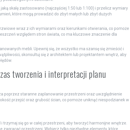
 jaką skalę zastosowano (najczęściej 1:50 lub 1:100) i przelicz wymiary
umień, które mogą prowadzić do zbyt małych lub zbyt dużych
rzwiowe wraz z ich wymiarami oraz kierunkami otwierania, co pomoże
ieszczeń względem stron świata, co ma kluczowe znaczenie dla
nowanych mebli. Upewnij się, że wszystko ma szansę się zmieścić i
pliwości, skonsultuj się z architektem lub projektantem wnętrz, aby
błędów.
as tworzenia i interpretacji planu
za poprzez staranne zaplanowanie przestrzeni oraz uwzględnienie
kość przejść oraz grubość ścian, co pomoże uniknąć niespodzianek w
 i trzymaj się go w całej przestrzeni, aby tworzyć harmonijne wnętrze.
ie zagracać przestrzeni. Wybierz tylko niezbędne elementy, które