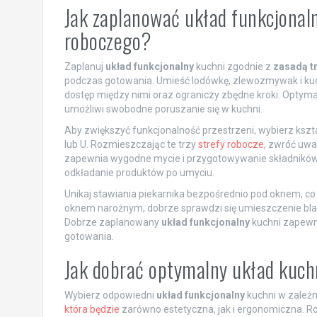
Jak zaplanować układ funkcjonaln
roboczego?
Zaplanuj
układ funkcjonalny
kuchni zgodnie z
zasadą t
podczas gotowania. Umieść lodówkę, zlewozmywak i kuche
dostęp między nimi oraz ograniczy zbędne kroki. Optyma
umożliwi swobodne poruszanie się w kuchni.
Aby zwiększyć funkcjonalność przestrzeni, wybierz kszta
lub U. Rozmieszczając te trzy
strefy robocze
, zwróć uwa
zapewnia wygodne mycie i przygotowywanie składników. 
odkładanie produktów po umyciu.
Unikaj stawiania piekarnika bezpośrednio pod oknem, c
oknem narożnym, dobrze sprawdzi się umieszczenie blat
Dobrze zaplanowany
układ funkcjonalny
kuchni zapewni
gotowania.
Jak dobrać optymalny układ kuch
Wybierz odpowiedni
układ funkcjonalny
kuchni w zależn
która będzie
zarówno estetyczna, jak i ergonomiczna. R