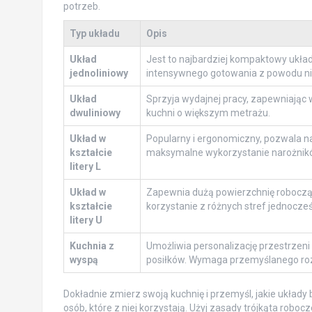
potrzeb.
Typ układu
Opis
Układ
Jest to najbardziej kompaktowy układ,
jednoliniowy
intensywnego gotowania z powodu nis
Układ
Sprzyja wydajnej pracy, zapewniając
dwuliniowy
kuchni o większym metrażu.
Układ w
Popularny i ergonomiczny, pozwala na 
kształcie
maksymalne wykorzystanie narożnik
litery L
Układ w
Zapewnia dużą powierzchnię roboczą 
kształcie
korzystanie z różnych stref jednocześ
litery U
Kuchnia z
Umożliwia personalizację przestrzeni
wyspą
posiłków. Wymaga przemyślanego rozp
Dokładnie zmierz swoją kuchnię i przemyśl, jakie układ
osób, które z niej korzystają. Użyj zasady trójkąta robo