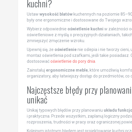
kuchni?
Ustaw
wysokość blatów
kuchennych na poziomie 85–90 
były one ergonomiczne i dostosowane do Twojego wzros
Wybierz odpowiednie
oświetlenie kuchni
w zależności o
oświetleniowe z myślą o precyzyjnych działaniach, takich 
zmniejszyć zmęczenie wzroku.
Upewnij się, że
oświetlenie
nie oślepia i nie tworzy cien
montaż oświetlenia pod szafkami, jeśli takie posiadasz. O
dostosować
oświetlenie do pory dnia
.
Zainstaluj
ergonomiczne meble
, które umożliwią komfo
organizatory, aby łatwiejszy dostęp do przedmiotów, co
Najczęstsze błędy przy planowani
unikać
Unikaj typowych błędów przy planowaniu
układu funkcj
i praktyczna. Przede wszystkim, zaplanuj logiczny podz
rozproszenia, trudności w pracy oraz ograniczonej powi
Kolejnym istotnym błędem jest projektowanie kuchni pr