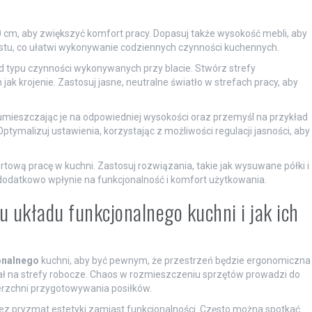
cm, aby zwiększyć komfort pracy. Dopasuj także wysokość mebli, aby
tu, co ułatwi wykonywanie codziennych czynności kuchennych.
d typu czynności wykonywanych przy blacie. Stwórz strefy
jak krojenie. Zastosuj jasne, neutralne światło w strefach pracy, aby
i, umieszczając je na odpowiedniej wysokości oraz przemyśl na przykład
ptymalizuj ustawienia, korzystając z możliwości regulacji jasności, aby
rtową pracę w kuchni. Zastosuj rozwiązania, takie jak wysuwane półki i
 dodatkowo wpłynie na funkcjonalność i komfort użytkowania.
u układu funkcjonalnego kuchni i jak ich
onalnego
kuchni, aby być pewnym, że przestrzeń będzie ergonomiczna
iał na strefy robocze. Chaos w rozmieszczeniu sprzętów prowadzi do
erzchni przygotowywania posiłków.
zez pryzmat estetyki zamiast funkcjonalności. Często można spotkać