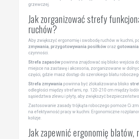
grzewczej.
Jak zorganizować strefy funkcjon
ruchów?
Aby zwiększyć ergonomię i swobodę ruchów w kuchni, pod
zmywania
,
przygotowywania posiłków
oraz
gotowania
czynności.
Strefa zapasów
powinna znajdować się blisko wejścia do
miejsce na zastawę i akcesoria, zorganizowane w dolny
części, gdzie masz dostęp do szerokiego blatu roboczego
Strefa zmywania
powinna być zlokalizowana blisko
stre
odległości między strefami, np. 120-210 cm między lod
sąsiedztwa zlewu i płyty, aby zwiększyć bezpieczeństwo 
Zastosowanie zasady trójkąta roboczego pomoże Ci zmi
na efektywność pracy w kuchni. Ergonomiczne rozplanowan
kolizje.
Jak zapewnić ergonomię blatów, 