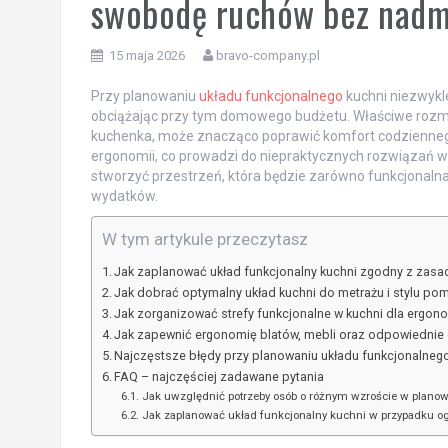
swobodę ruchów bez nadm
15 maja 2026
bravo-company.pl
Przy planowaniu
układu funkcjonalnego
kuchni niezwykle
obciążając przy tym domowego budżetu. Właściwe rozmie
kuchenka, może znacząco poprawić komfort codzienneg
ergonomii, co prowadzi do niepraktycznych rozwiązań w
stworzyć przestrzeń, która będzie zarówno funkcjonalna,
wydatków.
W tym artykule przeczytasz
Jak zaplanować układ funkcjonalny kuchni zgodny z zasa
Jak dobrać optymalny układ kuchni do metrażu i stylu po
Jak zorganizować strefy funkcjonalne w kuchni dla ergon
Jak zapewnić ergonomię blatów, mebli oraz odpowiednie 
Najczęstsze błędy przy planowaniu układu funkcjonalnego k
FAQ – najczęściej zadawane pytania
Jak uwzględnić potrzeby osób o różnym wzroście w plano
Jak zaplanować układ funkcjonalny kuchni w przypadku o