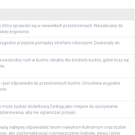
 który sprawdzi się w niewielkich przestrzeniach. Niezalecany do
kiej ergonomii.
 wygodne przejścia pomiędzy strefami roboczymi. Doskonały do
swobodny ruch w kuchni. Idealny dla średnich kuchni, gdzie liczy się
ów.
i jest odpowiedni do przestronnych kuchni. Umożliwia wygodne
nie.
 i może zyskać dodatkową funkcję jako miejsce do spożywania
lanowania, aby nie ograniczać przejść.
y będą najlepiej odpowiadać twoim nawykom kulinarnym oraz liczbie
czego, aby zoptymalizować rozmieszczenie lodówki, zlewu i płyty