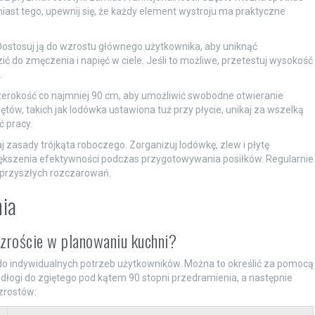
miast tego, upewnij się, że każdy element wystroju ma praktyczne
Dostosuj ją do wzrostu głównego użytkownika, aby uniknąć
 do zmęczenia i napięć w ciele. Jeśli to możliwe, przetestuj wysokość
.
zerokość co najmniej 90 cm, aby umożliwić swobodne otwieranie
rzętów, takich jak lodówka ustawiona tuż przy płycie, unikaj za wszelką
 pracy.
zasady trójkąta roboczego. Zorganizuj lodówkę, zlew i płytę
większenia efektywności podczas przygotowywania posiłków. Regularnie
 przyszłych rozczarowań.
nia
zroście w planowaniu kuchni?
 indywidualnych potrzeb użytkowników. Można to określić za pomocą
podłogi do zgiętego pod kątem 90 stopni przedramienia, a następnie
zrostów: