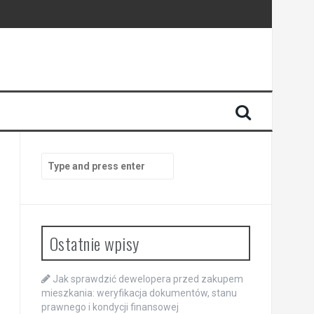
ansowej
Search
for:
Ostatnie wpisy
Jak sprawdzić dewelopera przed zakupem
mieszkania: weryfikacja dokumentów, stanu
prawnego i kondycji finansowej