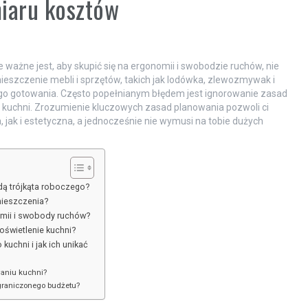
iaru kosztów
 ważne jest, aby skupić się na ergonomii i swobodzie ruchów, nie
szczenie mebli i sprzętów, takich jak lodówka, zlewozmywak i
o gotowania. Często popełnianym błędem jest ignorowanie zasad
 kuchni. Zrozumienie kluczowych zasad planowania pozwoli ci
 jak i estetyczna, a jednocześnie nie wymusi na tobie dużych
dą trójkąta roboczego?
mieszczenia?
omii i swobody ruchów?
oświetlenie kuchni?
uchni i jak ich unikać
waniu kuchni?
graniczonego budżetu?