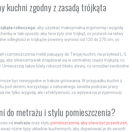
y kuchni zgodny z zasadą trójkąta
rójkąta roboczego
, aby uzyskać maksymalną ergonomię i wygodę
nkę w taki sposób, aby tworzyły one trójkąt, co pozwoli na łatwy
lne odległości w trójkącie powinny wynosić od 120 do 270 cm, co
łt rozmieszczenia mebli pasujący do Twojej kuchni, na przykład L, G
gę, aby zlewozmywak znajdował się w centralnej części trójkąta, co
Umieszczaj także blaty robocze blisko zlewu, co umożliwi swobodne
o może być niewygodne w trakcie gotowania. W przypadku kuchni z
u pod oknem, korzystając z naturalnego światła podczas pracy.
a nie tylko wygodę, ale i efektywność, co wpływa na przyjemność
ni do metrażu i stylu pomieszczenia?
ości od
metrażu
oraz stylu
pomieszczenia, aby stworzyć przestrzeń,
ozważ różne typy układów kuchennych, aby dopasować je do swoich