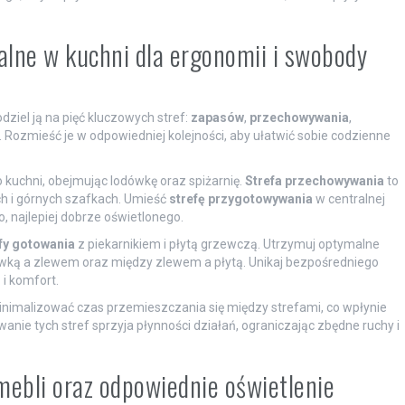
alne w kuchni dla ergonomii i swobody
ziel ją na pięć kluczowych stref:
zapasów
,
przechowywania
,
. Rozmieść je w odpowiedniej kolejności, aby ułatwić sobie codzienne
 kuchni, obejmując lodówkę oraz spiżarnię.
Strefa przechowywania
to
ch i górnych szafkach. Umieść
strefę przygotowywania
w centralnej
, najlepiej dobrze oświetlonego.
fy gotowania
z piekarnikiem i płytą grzewczą. Utrzymuj optymalne
ówką a zlewem oraz między zlewem a płytą. Unikaj bezpośredniego
i komfort.
nimalizować czas przemieszczania się między strefami, co wpłynie
ie tych stref sprzyja płynności działań, ograniczając zbędne ruchy i
mebli oraz odpowiednie oświetlenie