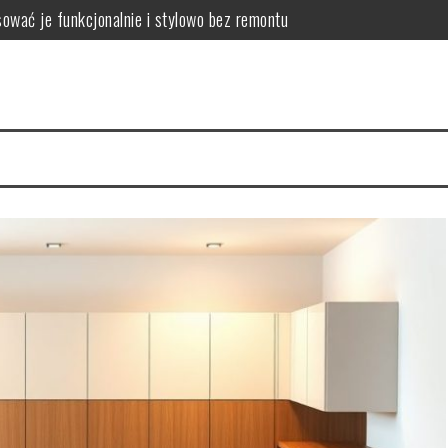
zyny, skutki i praktyczne sposoby poprawy projektu
wać przestrzeń, by połączyć komfort i ergonomię
lanować komfortową i funkcjonalną komunikację domową
 wybrać lekkie i funkcjonalne rozwiązania zwiększające przestrzeń
mieszkania: weryfikacja dokumentów, stanu prawnego i kondycji fin
ować je funkcjonalnie i stylowo bez remontu