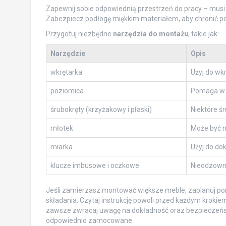
Zapewnij sobie odpowiednią przestrzeń do pracy – musi 
Zabezpiecz podłogę miękkim materiałem, aby chronić p
Przygotuj niezbędne
narzędzia do montażu
, takie jak:
Narzędzie
Opis
wkrętarka
Użyj do wkr
poziomica
Pomaga w 
śrubokręty (krzyżakowy i płaski)
Niektóre ś
młotek
Może być n
miarka
Użyj do do
klucze imbusowe i oczkowe
Nieodzown
Jeśli zamierzasz montować większe meble, zaplanuj pom
składania. Czytaj instrukcję powoli przed każdym krokiem,
zawsze zwracaj uwagę na dokładność oraz bezpieczeństwo 
odpowiednio zamocowane.