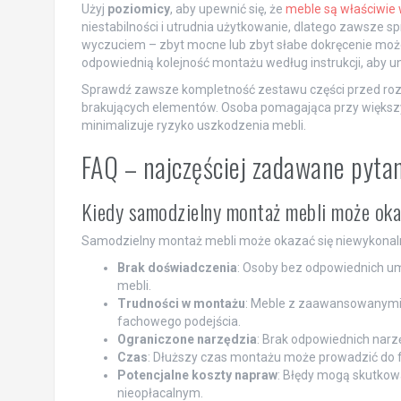
Użyj
poziomicy
, aby upewnić się, że
meble są właściwi
niestabilności i utrudnia użytkowanie, dlatego zawsze 
wyczuciem – zbyt mocne lub zbyt słabe dokręcenie moż
odpowiednią kolejność montażu według instrukcji, aby 
Sprawdź zawsze kompletność zestawu części przed roz
brakujących elementów. Osoba pomagająca przy większy
minimalizuje ryzyko uszkodzenia mebli.
FAQ – najczęściej zadawane pyta
Kiedy samodzielny montaż mebli może okaz
Samodzielny montaż mebli może okazać się niewykonalny 
Brak doświadczenia
: Osoby bez odpowiednich umi
mebli.
Trudności w montażu
: Meble z zaawansowanymi
fachowego podejścia.
Ograniczone narzędzia
: Brak odpowiednich narz
Czas
: Dłuższy czas montażu może prowadzić do fr
Potencjalne koszty napraw
: Błędy mogą skutkow
nieopłacalnym.