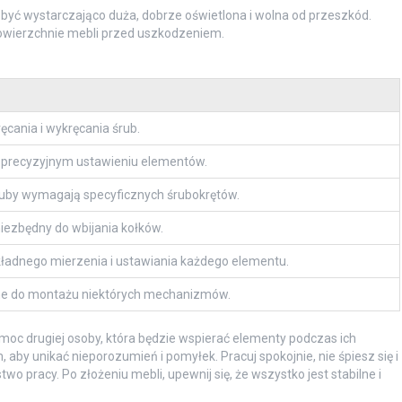
być wystarczająco duża, dobrze oświetlona i wolna od przeszkód.
owierzchnie mebli przed uszkodzeniem.
ęcania i wykręcania śrub.
precyzyjnym ustawieniu elementów.
ruby wymagają specyficznych śrubokrętów.
iezbędny do wbijania kołków.
kładnego mierzenia i ustawiania każdego elementu.
e do montażu niektórych mechanizmów.
oc drugiej osoby, która będzie wspierać elementy podczas ich
 aby unikać nieporozumień i pomyłek. Pracuj spokojnie, nie śpiesz się i
pracy. Po złożeniu mebli, upewnij się, że wszystko jest stabilne i