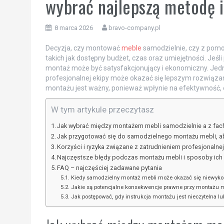
wybrać najlepszą metodę i
8 marca 2026
bravo-company.pl
Decyzja, czy montować
meble
samodzielnie, czy z pomo
takich jak dostępny budżet, czas oraz umiejętności. Jeś
montaż może być satysfakcjonujący i ekonomiczny. Jedn
profesjonalnej ekipy może okazać się lepszym rozwiąz
montażu jest ważny, ponieważ wpłynie na efektywność, 
W tym artykule przeczytasz
Jak wybrać między montażem mebli samodzielnie a z fac
Jak przygotować się do samodzielnego montażu mebli, a
Korzyści i ryzyka związane z zatrudnieniem profesjonalne
Najczęstsze błędy podczas montażu mebli i sposoby ich 
FAQ – najczęściej zadawane pytania
Kiedy samodzielny montaż mebli może okazać się niewykon
Jakie są potencjalne konsekwencje prawne przy montażu m
Jak postępować, gdy instrukcja montażu jest nieczytelna l