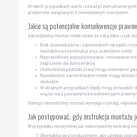
W takich przypadkach warto rozważyć zatrudnienie prof
problemów związanych z niewłaściwym montażem.
Jakie są potencjalne konsekwencje prawne
Samodzielny montaż mebli niesie ze sobą kilka ryzyk, k
Brak doświadczenia i odpowiednich narzędzi mo
niestabilności konstrukcji oraz uszkodzeń mebli.
Nieprawidłowe wypoziomowanie i mocowanie mebli
zagrożenie dla domowników.
Uszkodzenia podczas pracy mogą unieważnić gwar
Niewłaściwie zamontowane meble mogą obniżyć ko
obsłudze.
W skrajnych przypadkach błędy mogą prowadzić do 
wiązać się z poważnymi konsekwencjami prawnym
Dlatego samodzielny montaż wymaga rozwagi, odpowied
Jak postępować, gdy instrukcja montażu j
W przypadku nieczytelnej lub niekompletnej instrukcji m
Skontaktuj się z producentem, aby uzyskać poprawi