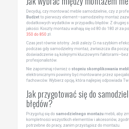
Jak wybrać między montażem mebl
Decyduj, czy montować meble samodzielnie, czy z prof
Budżet
to pierwszy element—samodzielny montaż zazwyc
dodatkowych wydatków w przypadku błędów. Z drugiej s
jakości. Koszty montażu wahają się od 80 do 180 zł za
350 do 850
zł.
Czas jest równie istotny. Jeśli zależy Ci na szybkim efek
podczas gdy samodzielny montaż, zwłaszcza dla początk
doświadczenie są kolejnymi kluczowymi faktorami—bez te
profesjonalistów.
Nie zapominaj również o
stopniu skomplikowania mebl
elektronicznymi powinny być montowane przez specjalist
fachowców. Wybierz opcję, która najlepiej odpowiada 
Jak przygotować się do samodzie
błędów?
Przygotuj się do
samodzielnego montażu
mebli, aby zm
kompletności wszystkich elementów i akcesoriów, zgodn
potrzebne do pracy, zanim przystąpisz do montażu.