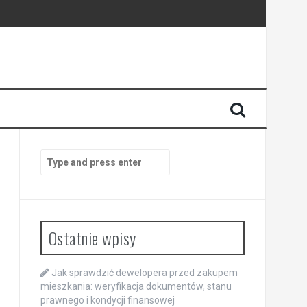
ansowej
Search
for:
Ostatnie wpisy
Jak sprawdzić dewelopera przed zakupem
mieszkania: weryfikacja dokumentów, stanu
prawnego i kondycji finansowej