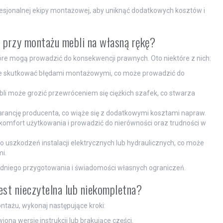
esjonalnej ekipy montażowej, aby uniknąć dodatkowych kosztów i
 przy montażu mebli na własną rękę?
tóre mogą prowadzić do konsekwencji prawnych. Oto niektóre z nich:
że skutkować błędami montażowymi, co może prowadzić do
 może grozić przewróceniem się ciężkich szafek, co stwarza
ancję producenta, co wiąże się z dodatkowymi kosztami napraw.
mfort użytkowania i prowadzić do nierówności oraz trudności w
uszkodzeń instalacji elektrycznych lub hydraulicznych, co może
i.
niego przygotowania i świadomości własnych ograniczeń.
est nieczytelna lub niekompletna?
ontażu, wykonaj następujące kroki:
oną wersję instrukcji lub brakujące części.