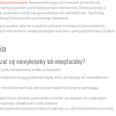
e wypoziomowane
. Niewłaściwe wypoziomowanie prowadzi do
sprawdzaj poziom przed dokręceniem elementów. Dokręcaj śruby z
e uszkodzić meble lub spowodować ich niestabilność. Zachowaj
uniknąć konieczności ponownego składania.
poczęciem, aby nie musieć przerywać montażu w poszukiwaniu
ch elementach zwiększa bezpieczeństwo i precyzję montażu, a także
nia
ać się niewykonalny lub nieopłacalny?
lub nieopłacalny w kilku sytuacjach:
ejętności mogą popełniać błędy, które prowadzą do niestabilności
 mechanizmami lub elementami elektronicznymi wymagają
ędzi może utrudnić prawidłowy montaż i prowadzić do uszkodzeń.
ustracji i zwiększać ryzyko błędów.
ać koniecznością kosztownych napraw, co czyni samodzielny montaż