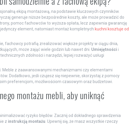
i samodzielnie a z fachową ekipą?
esjonalną ekipą montażową, na podstawie kluczowych czynników.
zaj generuje niższe bezpośrednie koszty, ale może prowadzić do
trony, pomoc fachowców to wyższa opłata, lecz zapewnia gwarancję
 pojedynczy element, natomiast montaż kompletnych
kuchni kosztuje od
cie, fachowcy potrafią zrealizować większe projekty w ciągu dnia,
ujących, może zająć wiele godzin lub nawet dni.
Umiejętności
i
chnicznych zdolności i narzędzi, lepiej rozważyć usługi
i
. Meble z zaawansowanymi mechanizmami czy elementami
ów. Dodatkowo, jeśli czujesz się niepewnie, skorzystaj z pomocy
Twoim preferencjom, możliwościom czasowym oraz budżetowi.
lnego montażu mebli, aby uniknąć
inimalizować ryzyko błędów. Zacznij od dokładnego sprawdzenia
ie z
instrukcją montażu
. Upewnij się, że masz wszystkie rzeczy