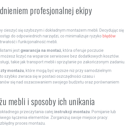
udnieniem profesjonalnej ekipy
aby cieszyć się szybszym i dokładnym montażem mebli. Decydując się
ostęp do odpowiednich narzędzi, co minimalizuje ryzyko
błędów
 trwałość i funkcjonalność mebli.
istami jest
gwarancja na montaż
, która oferuje poczucie
 możesz liczyć na wsparcie serwisowe bez dodatkowych kosztów.
ugi, takie jak transport mebli i sprzątanie po zakończonym zadaniu.
zty montażu
, które mogą być wyższe niż przy samodzielnym
 szybko zwraca się w postaci oszczędności czasu i
stanów się nad oszacowaniem swojego budżetu oraz porównaniem
u mebli i sposoby ich unikania
dokładnego przeczytania całej
instrukcji montażu
. Pomijanie lub
iwego łączenia elementów. Zorganizuj swoje miejsce pracy:
bezbłędny proces montażu.