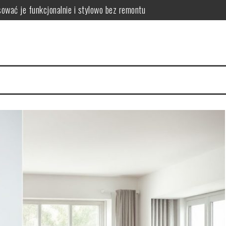
ować je funkcjonalnie i stylowo bez remontu
zyny, skutki i praktyczne sposoby poprawy projektu
wać przestrzeń, by połączyć komfort i ergonomię
lanować komfortową i funkcjonalną komunikację domową
 wybrać lekkie i funkcjonalne rozwiązania zwiększające przestrzeń
mieszkania: weryfikacja dokumentów, stanu prawnego i kondycji fin