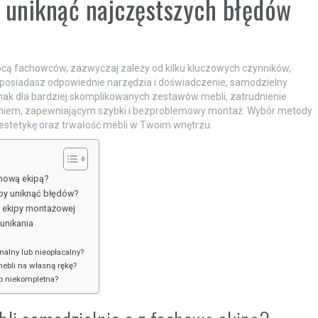
 uniknąć najczęstszych błędów
cą fachowców, zazwyczaj zależy od kilku kluczowych czynników,
li posiadasz odpowiednie narzędzia i doświadczenie, samodzielny
ak dla bardziej skomplikowanych zestawów mebli, zatrudnienie
aniem, zapewniającym szybki i bezproblemowy montaż. Wybór metody
estetykę oraz trwałość mebli w Twoim wnętrzu.
hową ekipą?
by uniknąć błędów?
j ekipy montażowej
unikania
alny lub nieopłacalny?
ebli na własną rękę?
ub niekompletna?