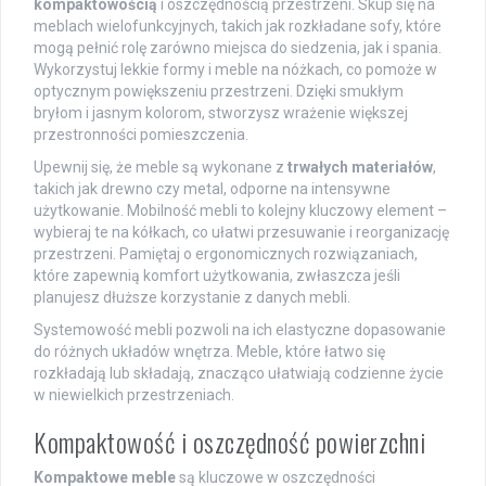
kompaktowością
i oszczędnością przestrzeni. Skup się na
meblach wielofunkcyjnych, takich jak rozkładane sofy, które
mogą pełnić rolę zarówno miejsca do siedzenia, jak i spania.
Wykorzystuj lekkie formy i meble na nóżkach, co pomoże w
optycznym powiększeniu przestrzeni. Dzięki smukłym
bryłom i jasnym kolorom, stworzysz wrażenie większej
przestronności pomieszczenia.
Upewnij się, że meble są wykonane z
trwałych materiałów
,
takich jak drewno czy metal, odporne na intensywne
użytkowanie. Mobilność mebli to kolejny kluczowy element –
wybieraj te na kółkach, co ułatwi przesuwanie i reorganizację
przestrzeni. Pamiętaj o ergonomicznych rozwiązaniach,
które zapewnią komfort użytkowania, zwłaszcza jeśli
planujesz dłuższe korzystanie z danych mebli.
Systemowość mebli pozwoli na ich elastyczne dopasowanie
do różnych układów wnętrza. Meble, które łatwo się
rozkładają lub składają, znacząco ułatwiają codzienne życie
w niewielkich przestrzeniach.
Kompaktowość i oszczędność powierzchni
Kompaktowe meble
są kluczowe w oszczędności