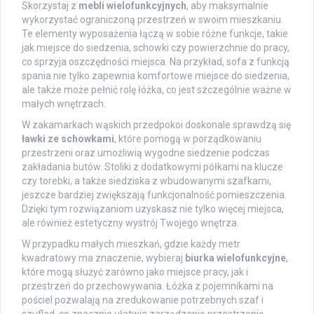
Skorzystaj z
mebli wielofunkcyjnych
, aby maksymalnie
wykorzystać ograniczoną przestrzeń w swoim mieszkaniu.
Te elementy wyposażenia łączą w sobie różne funkcje, takie
jak miejsce do siedzenia, schowki czy powierzchnie do pracy,
co sprzyja oszczędności miejsca. Na przykład, sofa z funkcją
spania nie tylko zapewnia komfortowe miejsce do siedzenia,
ale także może pełnić rolę łóżka, co jest szczególnie ważne w
małych wnętrzach.
W zakamarkach wąskich przedpokoi doskonale sprawdzą się
ławki ze schowkami
, które pomogą w porządkowaniu
przestrzeni oraz umożliwią wygodne siedzenie podczas
zakładania butów. Stoliki z dodatkowymi półkami na klucze
czy torebki, a także siedziska z wbudowanymi szafkami,
jeszcze bardziej zwiększają funkcjonalność pomieszczenia.
Dzięki tym rozwiązaniom uzyskasz nie tylko więcej miejsca,
ale również estetyczny wystrój Twojego wnętrza.
W przypadku małych mieszkań, gdzie każdy metr
kwadratowy ma znaczenie, wybieraj
biurka wielofunkcyjne
,
które mogą służyć zarówno jako miejsce pracy, jak i
przestrzeń do przechowywania. Łóżka z pojemnikami na
pościel pozwalają na zredukowanie potrzebnych szaf i