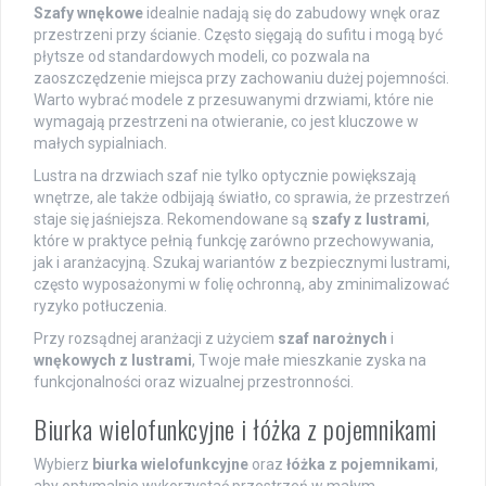
Szafy wnękowe
idealnie nadają się do zabudowy wnęk oraz
przestrzeni przy ścianie. Często sięgają do sufitu i mogą być
płytsze od standardowych modeli, co pozwala na
zaoszczędzenie miejsca przy zachowaniu dużej pojemności.
Warto wybrać modele z przesuwanymi drzwiami, które nie
wymagają przestrzeni na otwieranie, co jest kluczowe w
małych sypialniach.
Lustra na drzwiach szaf nie tylko optycznie powiększają
wnętrze, ale także odbijają światło, co sprawia, że przestrzeń
staje się jaśniejsza. Rekomendowane są
szafy z lustrami
,
które w praktyce pełnią funkcję zarówno przechowywania,
jak i aranżacyjną. Szukaj wariantów z bezpiecznymi lustrami,
często wyposażonymi w folię ochronną, aby zminimalizować
ryzyko potłuczenia.
Przy rozsądnej aranżacji z użyciem
szaf narożnych
i
wnękowych z lustrami
, Twoje małe mieszkanie zyska na
funkcjonalności oraz wizualnej przestronności.
Biurka wielofunkcyjne i łóżka z pojemnikami
Wybierz
biurka wielofunkcyjne
oraz
łóżka z pojemnikami
,