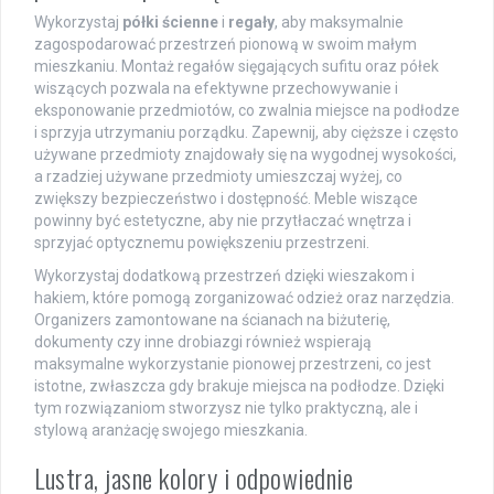
Wykorzystaj
półki ścienne
i
regały
, aby maksymalnie
zagospodarować przestrzeń pionową w swoim małym
mieszkaniu. Montaż regałów sięgających sufitu oraz półek
wiszących pozwala na efektywne przechowywanie i
eksponowanie przedmiotów, co zwalnia miejsce na podłodze
i sprzyja utrzymaniu porządku. Zapewnij, aby cięższe i często
używane przedmioty znajdowały się na wygodnej wysokości,
a rzadziej używane przedmioty umieszczaj wyżej, co
zwiększy bezpieczeństwo i dostępność. Meble wiszące
powinny być estetyczne, aby nie przytłaczać wnętrza i
sprzyjać optycznemu powiększeniu przestrzeni.
Wykorzystaj dodatkową przestrzeń dzięki wieszakom i
hakiem, które pomogą zorganizować odzież oraz narzędzia.
Organizers zamontowane na ścianach na biżuterię,
dokumenty czy inne drobiazgi również wspierają
maksymalne wykorzystanie pionowej przestrzeni, co jest
istotne, zwłaszcza gdy brakuje miejsca na podłodze. Dzięki
tym rozwiązaniom stworzysz nie tylko praktyczną, ale i
stylową aranżację swojego mieszkania.
Lustra, jasne kolory i odpowiednie