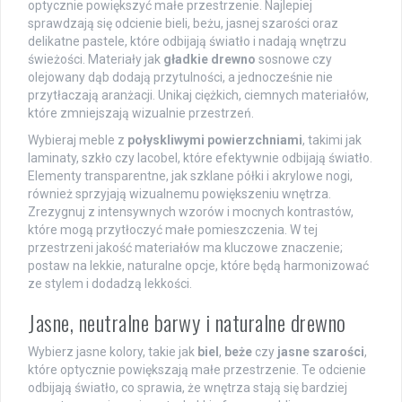
optycznie powiększyć małe przestrzenie. Najlepiej
sprawdzają się odcienie bieli, beżu, jasnej szarości oraz
delikatne pastele, które odbijają światło i nadają wnętrzu
świeżości. Materiały jak
gładkie drewno
sosnowe czy
olejowany dąb dodają przytulności, a jednocześnie nie
przytłaczają aranżacji. Unikaj ciężkich, ciemnych materiałów,
które zmniejszają wizualnie przestrzeń.
Wybieraj meble z
połyskliwymi powierzchniami
, takimi jak
laminaty, szkło czy lacobel, które efektywnie odbijają światło.
Elementy transparentne, jak szklane półki i akrylowe nogi,
również sprzyjają wizualnemu powiększeniu wnętrza.
Zrezygnuj z intensywnych wzorów i mocnych kontrastów,
które mogą przytłoczyć małe pomieszczenia. W tej
przestrzeni jakość materiałów ma kluczowe znaczenie;
postaw na lekkie, naturalne opcje, które będą harmonizować
ze stylem i dodadzą lekkości.
Jasne, neutralne barwy i naturalne drewno
Wybierz jasne kolory, takie jak
biel
,
beże
czy
jasne szarości
,
które optycznie powiększają małe przestrzenie. Te odcienie
odbijają światło, co sprawia, że wnętrza stają się bardziej