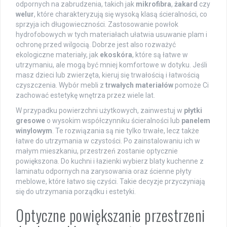
odpornych na zabrudzenia, takich jak
mikrofibra
,
żakard
czy
welur
, które charakteryzują się wysoką klasą ścieralności, co
sprzyja ich długowieczności. Zastosowanie powłok
hydrofobowych w tych materiałach ułatwia usuwanie plam i
ochronę przed wilgocią. Dobrze jest also rozważyć
ekologiczne materiały, jak
ekoskóra
, które są łatwe w
utrzymaniu, ale mogą być mniej komfortowe w dotyku. Jeśli
masz dzieci lub zwierzęta, kieruj się trwałością i łatwością
czyszczenia. Wybór mebli z
trwałych materiałów
pomoże Ci
zachować estetykę wnętrza przez wiele lat.
W przypadku powierzchni użytkowych, zainwestuj w
płytki
gresowe
o wysokim współczynniku ścieralności lub
panelem
winylowym
. Te rozwiązania są nie tylko trwałe, lecz także
łatwe do utrzymania w czystości. Po zainstalowaniu ich w
małym mieszkaniu, przestrzeń zostanie optycznie
powiększona. Do kuchni i łazienki wybierz blaty kuchenne z
laminatu odpornych na zarysowania oraz ścienne płyty
meblowe, które łatwo się czyści. Takie decyzje przyczyniają
się do utrzymania porządku i estetyki.
Optyczne powiększanie przestrzeni