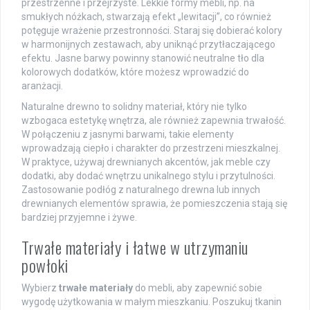
przestrzenne i przejrzyste. Lekkie formy mebli, np. na
smukłych nóżkach, stwarzają efekt „lewitacji”, co również
potęguje wrażenie przestronności. Staraj się dobierać kolory
w harmonijnych zestawach, aby uniknąć przytłaczającego
efektu. Jasne barwy powinny stanowić neutralne tło dla
kolorowych dodatków, które możesz wprowadzić do
aranżacji.
Naturalne drewno to solidny materiał, który nie tylko
wzbogaca estetykę wnętrza, ale również zapewnia trwałość.
W połączeniu z jasnymi barwami, takie elementy
wprowadzają ciepło i charakter do przestrzeni mieszkalnej.
W praktyce, używaj drewnianych akcentów, jak meble czy
dodatki, aby dodać wnętrzu unikalnego stylu i przytulności.
Zastosowanie podłóg z naturalnego drewna lub innych
drewnianych elementów sprawia, że pomieszczenia stają się
bardziej przyjemne i żywe.
Trwałe materiały i łatwe w utrzymaniu
powłoki
Wybierz
trwałe materiały
do mebli, aby zapewnić sobie
wygodę użytkowania w małym mieszkaniu. Poszukuj tkanin