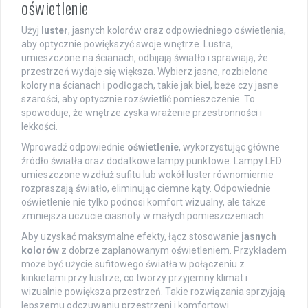
oświetlenie
Użyj
luster
, jasnych kolorów oraz odpowiedniego oświetlenia,
aby optycznie powiększyć swoje wnętrze. Lustra,
umieszczone na ścianach, odbijają światło i sprawiają, że
przestrzeń wydaje się większa. Wybierz jasne, rozbielone
kolory na ścianach i podłogach, takie jak biel, beże czy jasne
szarości, aby optycznie rozświetlić pomieszczenie. To
spowoduje, że wnętrze zyska wrażenie przestronności i
lekkości.
Wprowadź odpowiednie
oświetlenie
, wykorzystując główne
źródło światła oraz dodatkowe lampy punktowe. Lampy LED
umieszczone wzdłuż sufitu lub wokół luster równomiernie
rozpraszają światło, eliminując ciemne kąty. Odpowiednie
oświetlenie nie tylko podnosi komfort wizualny, ale także
zmniejsza uczucie ciasnoty w małych pomieszczeniach.
Aby uzyskać maksymalne efekty, łącz stosowanie
jasnych
kolorów
z dobrze zaplanowanym oświetleniem. Przykładem
może być użycie sufitowego światła w połączeniu z
kinkietami przy lustrze, co tworzy przyjemny klimat i
wizualnie powiększa przestrzeń. Takie rozwiązania sprzyjają
lepszemu odczuwaniu przestrzeni i komfortowi