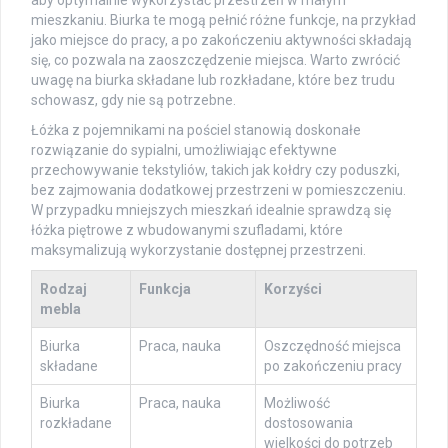
aby optymalnie wykorzystać przestrzeń w małym
mieszkaniu. Biurka te mogą pełnić różne funkcje, na przykład
jako miejsce do pracy, a po zakończeniu aktywności składają
się, co pozwala na zaoszczędzenie miejsca. Warto zwrócić
uwagę na biurka składane lub rozkładane, które bez trudu
schowasz, gdy nie są potrzebne.
Łóżka z pojemnikami na pościel stanowią doskonałe
rozwiązanie do sypialni, umożliwiając efektywne
przechowywanie tekstyliów, takich jak kołdry czy poduszki,
bez zajmowania dodatkowej przestrzeni w pomieszczeniu.
W przypadku mniejszych mieszkań idealnie sprawdzą się
łóżka piętrowe z wbudowanymi szufladami, które
maksymalizują wykorzystanie dostępnej przestrzeni.
Rodzaj
Funkcja
Korzyści
mebla
Biurka
Praca, nauka
Oszczędność miejsca
składane
po zakończeniu pracy
Biurka
Praca, nauka
Możliwość
rozkładane
dostosowania
wielkości do potrzeb