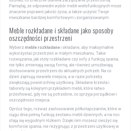
szuflad, co znacznie ułatwia zarządzanie przestrzenią.
Pamiętaj, że odpowiedni wybór mebli wielofunkcyjnych może
znacznie poprawić jakość życia, a także uczynić Twoje
mieszkanie bardziej komfortowym i zorganizowanym.
Meble rozkładane i składane jako sposoby
oszczędności przestrzeni
Wybierz
meble rozkładane
i składane, aby maksymalnie
wykorzystać przestrzeń w małym mieszkaniu. Takie
rozwiązania, jak stoły rozkładane czy sofy z funkcją spania,
nie tylko zmieniają swoją formę, ale również umożliwiają
dostosowanie przestrzeni do aktualnych potrzeb. Na co
dzień zajmują niewiele miejsca, a w razie potrzeby
zwiększają powierzchnię użytkową. Składane krzesła i
taborety są kolejnym przykładem mebli, które łatwo
przechować, gdy nie są potrzebne, co sprzyja porządkowi i
oszczędności miejsca.
Oprócz tego, rozważ zastosowanie półkotapczanów, które w
ciągu dnia pełnią funkcję zestawu mebli dziennych, a na noc
stają się wygodnym łóżkiem. Dzięki nim możesz cieszyć się
komforcie spania, nie rezygnując z przestrzeni użytkowej w