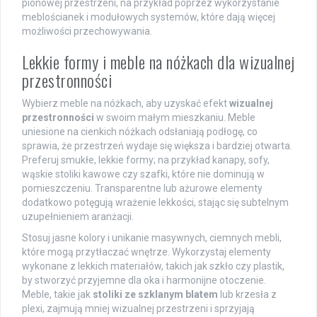
pionowej przestrzeni, na przykład poprzez wykorzystanie
meblościanek i modułowych systemów, które dają więcej
możliwości przechowywania.
Lekkie formy i meble na nóżkach dla wizualnej
przestronności
Wybierz meble na nóżkach, aby uzyskać efekt
wizualnej
przestronności
w swoim małym mieszkaniu. Meble
uniesione na cienkich nóżkach odsłaniają podłogę, co
sprawia, że przestrzeń wydaje się większa i bardziej otwarta.
Preferuj smukłe, lekkie formy; na przykład kanapy, sofy,
wąskie stoliki kawowe czy szafki, które nie dominują w
pomieszczeniu. Transparentne lub ażurowe elementy
dodatkowo potęgują wrażenie lekkości, stając się subtelnym
uzupełnieniem aranżacji.
Stosuj jasne kolory i unikanie masywnych, ciemnych mebli,
które mogą przytłaczać wnętrze. Wykorzystaj elementy
wykonane z lekkich materiałów, takich jak szkło czy plastik,
by stworzyć przyjemne dla oka i harmonijne otoczenie.
Meble, takie jak
stoliki ze szklanym blatem
lub krzesła z
plexi, zajmują mniej wizualnej przestrzeni i sprzyjają