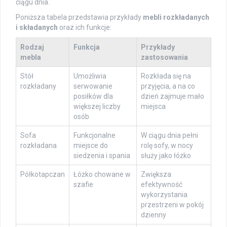
ciągu dnia.
Poniższa tabela przedstawia przykłady
mebli rozkładanych
i składanych
oraz ich funkcje:
Rodzaj
Funkcja
Przykłady
mebla
zastosowania
Stół
Umożliwia
Rozkłada się na
rozkładany
serwowanie
przyjęcia, a na co
posiłków dla
dzień zajmuje mało
większej liczby
miejsca
osób
Sofa
Funkcjonalne
W ciągu dnia pełni
rozkładana
miejsce do
rolę sofy, w nocy
siedzenia i spania
służy jako łóżko
Półkotapczan
Łóżko chowane w
Zwiększa
szafie
efektywność
wykorzystania
przestrzeni w pokój
dzienny