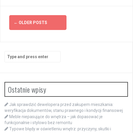
Posts
←
OLDER POSTS
navigation
Search
for:
Ostatnie wpisy
Jak sprawdzić dewelopera przed zakupem mieszkania:
weryfikacja dokumentów, stanu prawnego i kondycji finansowej
Meble niepasujące do wnętrza – jak dopasować je
funkcjonalnie i stylowo bez remontu
Typowe błędy w oświetleniu wnętrz: przyczyny, skutki i