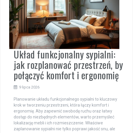
Układ funkcjonalny sypialni:
jak rozplanować przestrzeń, by
połączyć komfort i ergonomię
9 lipca 2026
Planowanie układu funkcjonalnego sypialni to kluczowy
krok w tworzeniu przestrzeni, która łączy komfort i
ergonomię. Aby zapewnić swobodę ruchu oraz łatwy
dostęp do niezbędnych elementów, warto przemyśleć
lokalizację mebli i ich rozmieszczenie. Właściwe
zaplanowanie sypialni nie tylko poprawi jakość snu, ale