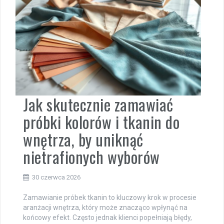
Jak skutecznie zamawiać
próbki kolorów i tkanin do
wnętrza, by uniknąć
nietrafionych wyborów
30 czerwca 2026
Zamawianie próbek tkanin to kluczowy krok w procesie
aranżacji wnętrza, który może znacząco wpłynąć na
końcowy efekt. Często jednak klienci popełniają błędy,