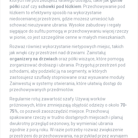
których nie potrzebujesz łatwego dostępu, takie jak
górne
półki
szaf czy
schowki pod łóżkiem
. Przechowywanie pod
łóżkiem to efektywny sposób na wykorzystanie
niedocenianej przestrzeni, gdzie możesz umieścić lub
schować nieużywane ubrania. Wysokie zabudowy i regały
sięgające do sufitu pomogą w przechowywaniu więcej rzeczy
w pionie, co jest szczególnie cenne w małych mieszkaniach.
Rozważ również wykorzystanie nietypowych miejsc, takich
jak wnęki czy przestrzeń nad drzwiami. Zainstaluj
organizery na drzwiach
oraz półki wiszące, które pomogą
zorganizować drobiazgi i ubrania. Przygotuj przestrzeń pod
schodami, aby podzielić ją na segmenty, w których
zastosujesz szuflady stopniowane oraz wysuwane moduły.
Zainwestuj w systemy otwierania, które ułatwią dostęp do
przechowywanych przedmiotów.
Regularnie rotuj zawartość szafy. Używaj worków
próżniowych, które zmniejszają objętość odzieży o około
70-
75%
, co pozwoli zaoszczędzić miejsce. Przechowuj
spakowane rzeczy w trudno dostępnych miejscach i planuj
dwukrotny przegląd sezonowy, by wymieniać ubrania
zgodnie z porą roku. W razie potrzeby rozważ zwiększenie
przestrzeni do przechowywania, na przykład przez wynajem