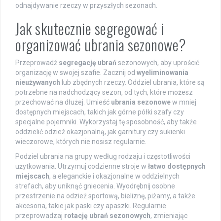
odnajdywanie rzeczy w przyszłych sezonach.
Jak skutecznie segregować i
organizować ubrania sezonowe?
Przeprowadź
segregację ubrań
sezonowych, aby uprościć
organizację w swojej szafie. Zacznij od
wyeliminowania
nieużywanych
lub zbędnych rzeczy. Oddziel ubrania, które są
potrzebne na nadchodzący sezon, od tych, które możesz
przechować na dłużej. Umieść
ubrania sezonowe
w mniej
dostępnych miejscach, takich jak górne półki szafy czy
specjalne pojemniki. Wykorzystaj tę sposobność, aby także
oddzielić odzież okazjonalną, jak garnitury czy sukienki
wieczorowe, których nie nosisz regularnie.
Podziel ubrania na grupy według rodzaju i częstotliwości
użytkowania. Utrzymuj codzienne stroje w
łatwo dostępnych
miejscach
, a eleganckie i okazjonalne w oddzielnych
strefach, aby uniknąć gniecenia. Wyodrębnij osobne
przestrzenie na odzież sportową, bieliznę, piżamy, a także
akcesoria, takie jak paski czy apaszki. Regularnie
przeprowadzaj
rotację ubrań sezonowych
, zmieniając