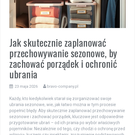
Jak skutecznie zaplanować
przechowywanie sezonowe, by
zachować porządek i ochronić
ubrania
23 maja 2026
bravo-company.pl
Każdy, kto kiedykolwiek starał się zorganizować swoje
ubrania sezonowe, wie, jak łatwo można w tym procesie
popełnić błędy. Aby skutecznie zaplanować przechowywanie
sezonowe i zachować porządek, kluczowe jest odpowiednie
przygotowanie ubrań – od ich prania po wybór właściwych
pojemników. Niezależnie od tego, czy chodzi o ochronę przed
wilgocią, kurzem czy insektami, zrozumienie podstawowych