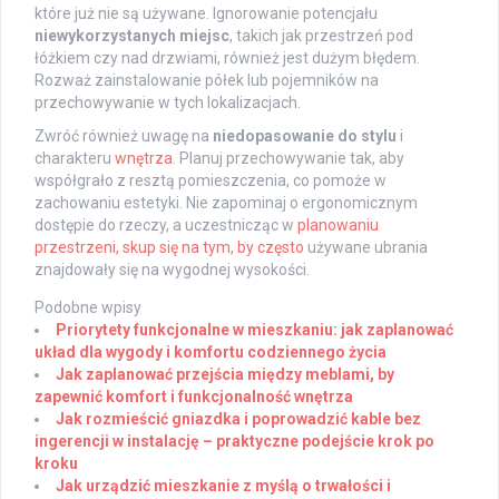
które już nie są używane. Ignorowanie potencjału
niewykorzystanych miejsc
, takich jak przestrzeń pod
łóżkiem czy nad drzwiami, również jest dużym błędem.
Rozważ zainstalowanie półek lub pojemników na
przechowywanie w tych lokalizacjach.
Zwróć również uwagę na
niedopasowanie do stylu
i
charakteru
wnętrza
. Planuj przechowywanie tak, aby
współgrało z resztą pomieszczenia, co pomoże w
zachowaniu estetyki. Nie zapominaj o ergonomicznym
dostępie do rzeczy, a uczestnicząc w
planowaniu
przestrzeni, skup się na tym, by często
używane ubrania
znajdowały się na wygodnej wysokości.
Podobne wpisy
Priorytety funkcjonalne w mieszkaniu: jak zaplanować
układ dla wygody i komfortu codziennego życia
Jak zaplanować przejścia między meblami, by
zapewnić komfort i funkcjonalność wnętrza
Jak rozmieścić gniazdka i poprowadzić kable bez
ingerencji w instalację – praktyczne podejście krok po
kroku
Jak urządzić mieszkanie z myślą o trwałości i