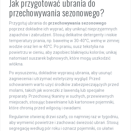
Jak przygotować ubrania do
przechowywania sezonowego?
Przygotuj ubrania do
przechowywania sezonowego
poprzez dokładne ich wyprać, aby uniknąć nieprzyjemnych
zapachów i zabrudzeń. Stosuj delikatne detergenty i niskie
temperatury prania, np. bawełnę w 30-40°C, wełnę w zimnej
wodzie oraz len w 40°C. Po praniu, susz tekstylia na
powietrzu w cieniu, aby zapobiec blaknięciu kolorów, unikaj
natomiast suszarek bębnowych, które mogą uszkodzić
włókna.
Po wysuszeniu, dokładnie wyprasuj ubrania, aby usunąć
zagniecenia i utrzymać estetyczny wygląd. Przed
schowaniem warto użyć środków zabezpieczających przed
molami, takich jak woreczki z lawendą lub specjalne
preparaty. Przechowuj tkaniny w suchych, przewiewnych
miejscach, stosując bawełniane lub kartonowe pojemniki,
które chronią przed wilgocią i owadami.
Regularnie otwieraj drzwi szafy, co najmniej raz w tygodniu,
aby wymienić powietrze i zachować świeżość ubrań. Stosuj
segregację według pór roku i oznacz pojemniki, co ułatwi