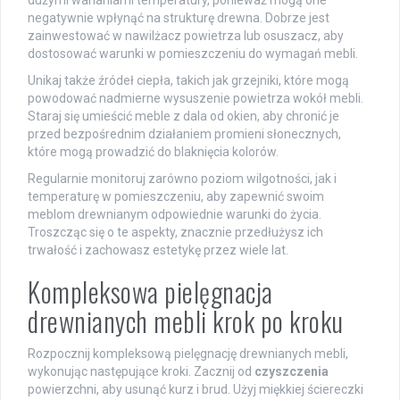
dużymi wahaniami temperatury, ponieważ mogą one
negatywnie wpłynąć na strukturę drewna. Dobrze jest
zainwestować w nawilżacz powietrza lub osuszacz, aby
dostosować warunki w pomieszczeniu do wymagań mebli.
Unikaj także źródeł ciepła, takich jak grzejniki, które mogą
powodować nadmierne wysuszenie powietrza wokół mebli.
Staraj się umieścić meble z dala od okien, aby chronić je
przed bezpośrednim działaniem promieni słonecznych,
które mogą prowadzić do blaknięcia kolorów.
Regularnie monitoruj zarówno poziom wilgotności, jak i
temperaturę w pomieszczeniu, aby zapewnić swoim
meblom drewnianym odpowiednie warunki do życia.
Troszcząc się o te aspekty, znacznie przedłużysz ich
trwałość i zachowasz estetykę przez wiele lat.
Kompleksowa pielęgnacja
drewnianych mebli krok po kroku
Rozpocznij kompleksową pielęgnację drewnianych mebli,
wykonując następujące kroki. Zacznij od
czyszczenia
powierzchni, aby usunąć kurz i brud. Użyj miękkiej ściereczki