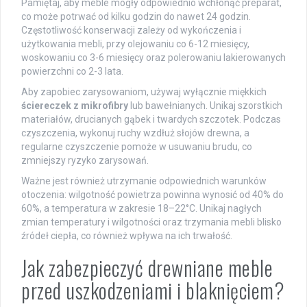
Pamiętaj, aby meble mogły odpowiednio wchłonąć preparat,
co może potrwać od kilku godzin do nawet 24 godzin.
Częstotliwość konserwacji zależy od wykończenia i
użytkowania mebli, przy olejowaniu co 6-12 miesięcy,
woskowaniu co 3-6 miesięcy oraz polerowaniu lakierowanych
powierzchni co 2-3 lata.
Aby zapobiec zarysowaniom, używaj wyłącznie miękkich
ściereczek z mikrofibry
lub bawełnianych. Unikaj szorstkich
materiałów, drucianych gąbek i twardych szczotek. Podczas
czyszczenia, wykonuj ruchy wzdłuż słojów drewna, a
regularne czyszczenie pomoże w usuwaniu brudu, co
zmniejszy ryzyko zarysowań.
Ważne jest również utrzymanie odpowiednich warunków
otoczenia: wilgotność powietrza powinna wynosić od 40% do
60%, a temperatura w zakresie 18–22°C. Unikaj nagłych
zmian temperatury i wilgotności oraz trzymania mebli blisko
źródeł ciepła, co również wpływa na ich trwałość.
Jak zabezpieczyć drewniane meble
przed uszkodzeniami i blaknięciem?