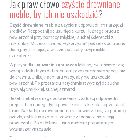
Jak prawidłowo
czyścić drewniane
meble, by ich nie uszkodzić
?
Czyść drewniane meble
z użyciem odpowiednich narzędzi i
środków. Rozpocznij od usunięcia kurzu i luźnego brudu z
powierzchni przy pomocy miękkiej, suchej ściereczki z
mikrofibry. Możesz również wykorzystać pędzelek do trudno
dostępnych miejsc, a w razie potrzeby, użyj miękkiej
szczoteczki.
W przypadku
usuwania zabrudzeń
lekkich, zwilż ściereczkę
wodą z delikatnym detergentem przeznaczonym specjalnie
do drewna. Unikaj nadmiaru wody, aby nie uszkodzić
powierzchni. Po przetarciu natychmiast wytrzyj do sucha
używając miękkiej, suchej szmatki.
Jeżeli mebel wymaga odświeżenia, zastosuj odpowiedni
preparat do danego typu powierzchni, takie jak olej, wosk lub
lakier. Nakładaj go równomierno na powierzchnię za pomocą
pędzla, gąbki lub szmatki, zawsze zgodnie z instrukcją
producenta. Po nałożeniu, usuń nadmiar preparatu po
wyznaczonym czasie.