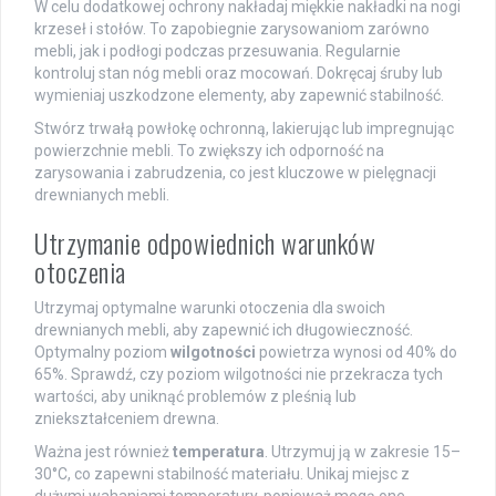
W celu dodatkowej ochrony nakładaj miękkie nakładki na nogi
krzeseł i stołów. To zapobiegnie zarysowaniom zarówno
mebli, jak i podłogi podczas przesuwania. Regularnie
kontroluj stan nóg mebli oraz mocowań. Dokręcaj śruby lub
wymieniaj uszkodzone elementy, aby zapewnić stabilność.
Stwórz trwałą powłokę ochronną, lakierując lub impregnując
powierzchnie mebli. To zwiększy ich odporność na
zarysowania i zabrudzenia, co jest kluczowe w pielęgnacji
drewnianych mebli.
Utrzymanie odpowiednich warunków
otoczenia
Utrzymaj optymalne warunki otoczenia dla swoich
drewnianych mebli, aby zapewnić ich długowieczność.
Optymalny poziom
wilgotności
powietrza wynosi od 40% do
65%. Sprawdź, czy poziom wilgotności nie przekracza tych
wartości, aby uniknąć problemów z pleśnią lub
zniekształceniem drewna.
Ważna jest również
temperatura
. Utrzymuj ją w zakresie 15–
30°C, co zapewni stabilność materiału. Unikaj miejsc z