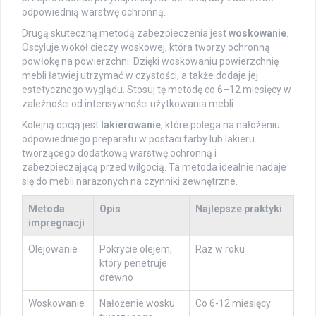
odpowiednią warstwę ochronną.
Drugą skuteczną metodą zabezpieczenia jest
woskowanie
.
Oscyluje wokół cieczy woskowej, która tworzy ochronną
powłokę na powierzchni. Dzięki woskowaniu powierzchnię
mebli łatwiej utrzymać w czystości, a także dodaje jej
estetycznego wyglądu. Stosuj tę metodę co 6–12 miesięcy w
zależności od intensywności użytkowania mebli.
Kolejną opcją jest
lakierowanie
, które polega na nałożeniu
odpowiedniego preparatu w postaci farby lub lakieru
tworzącego dodatkową warstwę ochronną i
zabezpieczającą przed wilgocią. Ta metoda idealnie nadaje
się do mebli narażonych na czynniki zewnętrzne.
Metoda
Opis
Najlepsze praktyki
impregnacji
Olejowanie
Pokrycie olejem,
Raz w roku
który penetruje
drewno
Woskowanie
Nałożenie wosku
Co 6-12 miesięcy