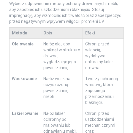
Wybierz odpowiednie metody ochrony drewnianych mebli,
aby zapobiec ich uszkodzeniom i blaknięciu. Stosuj
impregnację, aby wzmocnić ich trwałość oraz zabezpieczyć
przed negatywnym wpływem wilgoci i promieni UV.
Metoda
Opis
Efekt
Olejowanie
Nałóż olej, aby
Chroni przed
wniknął w strukturę
wilgocią,
drewna,
wydobywa
wygładzając jego
naturalny kolor
powierzchnię.
drewna.
Woskowanie
Nałóż wosk na
Tworzy ochronną
oczyszczoną
warstwę, która
powierzchnię
zapobiega
mebli.
przemoczeniu i
blaknięciu.
Lakierowanie
Nałóż lakier
Chroni przed
ochronny po
uszkodzeniami
malowaniu lub
mechanicznymi
odnawianiu mebli.
oraz