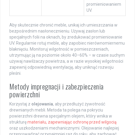
promieniowaniem
UV.
Aby skutecznie chronić meble, unikaj ich umieszczania w
bezpośrednim nasłonecznieniu. Używaj zasłon lub
specjalnych folii na oknach, by zredukować promieniowanie
UV. Regularnie rotuj meble, aby zapobiec nierównomiernemu
blaknięciu. Monitoruj wilgotność w pomieszczeniach,
utrzymując ją na poziomie około 40–60% – w czasie suchym
używaj nawilżaczy powietrza, a w razie wysokiej wilgotności
zapewnij odpowiednią wentylację, aby uniknąć rozwoju
pleśni.
Metody impregnacji i zabezpieczenia
powierzchni
Korzystaj z
olejowania
, aby przedłużyć żywotność
drewnianych mebli. Metoda ta polega na pokryciu
powierzchni drewna specjalnym olejem, który wnika w
strukturę
materiału, zapewniając ochronę przed wilgocią
oraz uszkodzeniami mechanicznymi. Olejowanie najlepiej
przeprowadzać przynajmniej raz do roku, aby zachować