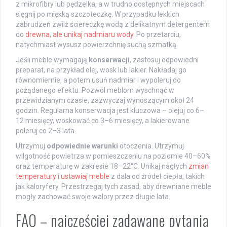
z mikrofibry lub pędzelka, a w trudno dostępnych miejscach
sięgnij po miękką szczoteczkę. W przypadku lekkich
zabrudzeń zwilż ściereczkę wodą z delikatnym detergentem
do
drewna, ale unikaj nadmiaru wody
. Po przetarciu,
natychmiast wysusz powierzchnię suchą szmatką.
Jeśli meble wymagają
konserwacji
, zastosuj odpowiedni
preparat, na przykład olej, wosk lub lakier. Nakładaj go
równomiernie, a potem usuń nadmiar i wypoleruj do
pożądanego efektu. Pozwól meblom wyschnąć w
przewidzianym czasie, zazwyczaj wynoszącym okoł 24
godzin. Regularna konserwacja jest kluczowa – olejuj co 6–
12 miesięcy, woskować co 3–6 miesięcy, a lakierowane
poleruj co 2–3 lata.
Utrzymuj
odpowiednie warunki
otoczenia. Utrzymuj
wilgotność powietrza w pomieszczeniu na poziomie 40–60%
oraz temperaturę w zakresie 18–22°C. Unikaj nagłych
zmian
temperatury i ustawiaj meble
z dala od źródeł ciepła, takich
jak kaloryfery. Przestrzegaj tych zasad, aby drewniane meble
mogły zachować swoje walory przez długie lata.
FAQ – najczęściej zadawane pytania