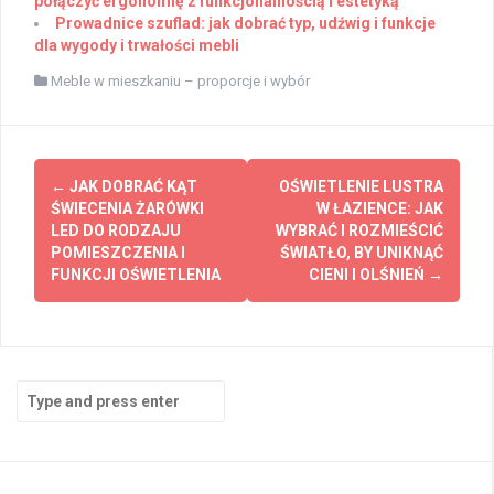
połączyć ergonomię z funkcjonalnością i estetyką
Prowadnice szuflad: jak dobrać typ, udźwig i funkcje
dla wygody i trwałości mebli
Meble w mieszkaniu – proporcje i wybór
Post
←
JAK DOBRAĆ KĄT
OŚWIETLENIE LUSTRA
navigation
ŚWIECENIA ŻARÓWKI
W ŁAZIENCE: JAK
LED DO RODZAJU
WYBRAĆ I ROZMIEŚCIĆ
POMIESZCZENIA I
ŚWIATŁO, BY UNIKNĄĆ
FUNKCJI OŚWIETLENIA
CIENI I OLŚNIEŃ
→
Search
for: