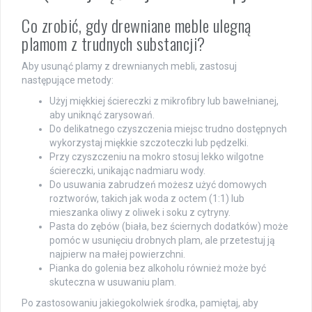
Co zrobić, gdy drewniane meble ulegną
plamom z trudnych substancji?
Aby usunąć plamy z drewnianych mebli, zastosuj
następujące metody:
Użyj miękkiej ściereczki z mikrofibry lub bawełnianej,
aby uniknąć zarysowań.
Do delikatnego czyszczenia miejsc trudno dostępnych
wykorzystaj miękkie szczoteczki lub pędzelki.
Przy czyszczeniu na mokro stosuj lekko wilgotne
ściereczki, unikając nadmiaru wody.
Do usuwania zabrudzeń możesz użyć domowych
roztworów, takich jak woda z octem (1:1) lub
mieszanka oliwy z oliwek i soku z cytryny.
Pasta do zębów (biała, bez ściernych dodatków) może
pomóc w usunięciu drobnych plam, ale przetestuj ją
najpierw na małej powierzchni.
Pianka do golenia bez alkoholu również może być
skuteczna w usuwaniu plam.
Po zastosowaniu jakiegokolwiek środka, pamiętaj, aby