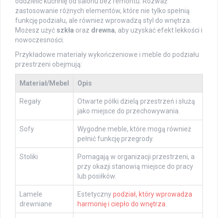
oddzielić kuchnię od salonu bez remontu. Rozważ
zastosowanie różnych elementów, które nie tylko spełnią
funkcję podziału, ale również wprowadzą styl do wnętrza.
Możesz użyć
szkła
oraz
drewna
, aby uzyskać efekt lekkości i
nowoczesności.
Przykładowe materiały wykończeniowe i meble do podziału
przestrzeni obejmują:
Materiał/Mebel
Opis
Regały
Otwarte półki dzielą przestrzeń i służą
jako miejsce do przechowywania.
Sofy
Wygodne meble, które mogą również
pełnić funkcję przegrody.
Stoliki
Pomagają w organizacji przestrzeni, a
przy okazji stanowią miejsce do pracy
lub posiłków.
Lamele
Estetyczny
podział, który wprowadza
drewniane
harmonię i ciepło do wnętrza
.