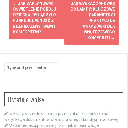
Post
←
JAK ZAPLANOWAĆ
JAK WYBRAĆ ŻARÓWKĘ
navigation
OŚWIETLENIE POKOJU
DO LAMPY: KLUCZOWE
DZIECKA, BY ŁĄCZYŁO
PARAMETRY I
FUNKCJONALNOŚĆ Z
PRAKTYCZNE
BEZPIECZEŃSTWEM I
WSKAZÓWKI DLA
KOMFORTEM?
WNĘTRZOWEGO
KOMFORTU
→
Search
for:
Ostatnie wpisy
Jak sprawdzić dewelopera przed zakupem mieszkania:
weryfikacja dokumentów, stanu prawnego i kondycji finansowej
Meble niepasujące do wnętrza – jak dopasować je