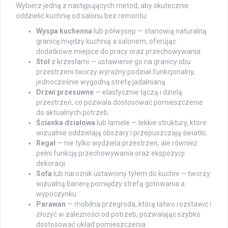
Wybierz jedną z następujących metod, aby skutecznie
oddzielić kuchnię od salonu bez remontu:
Wyspa kuchenna
lub półwysep — stanowią naturalną
granicę między kuchnią a salonem, oferując
dodatkowe miejsce do pracy oraz przechowywania.
Stół
z krzesłami — ustawienie go na granicy obu
przestrzeni tworzy wyraźny podział funkcjonalny,
jednocześnie wygodną strefę jadalnianą.
Drzwi przesuwne
— elastycznie łączą i dzielą
przestrzeń, co pozwala dostosować pomieszczenie
do aktualnych potrzeb.
Ścianka działowa
lub lamele — lekkie struktury, które
wizualnie oddzielają obszary i przepuszczają światło.
Regał
— nie tylko wydziela przestrzeń, ale również
pełni funkcję przechowywania oraz ekspozycji
dekoracji.
Sofa
lub narożnik ustawiony tyłem do kuchni — tworzy
wizualną barierę pomiędzy strefą gotowania a
wypoczynku.
Parawan
— mobilna przegroda, którą łatwo rozstawić i
złożyć w zależności od potrzeb, pozwalając szybko
dostosować układ pomieszczenia.