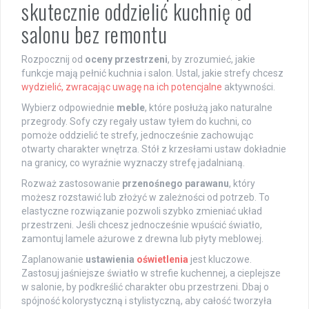
skutecznie oddzielić kuchnię od
salonu bez remontu
Rozpocznij od
oceny przestrzeni
, by zrozumieć, jakie
funkcje mają pełnić kuchnia i salon. Ustal, jakie strefy chcesz
wydzielić, zwracając uwagę na ich potencjalne
aktywności.
Wybierz odpowiednie
meble
, które posłużą jako naturalne
przegrody. Sofy czy regały ustaw tyłem do kuchni, co
pomoże oddzielić te strefy, jednocześnie zachowując
otwarty charakter wnętrza. Stół z krzesłami ustaw dokładnie
na granicy, co wyraźnie wyznaczy strefę jadalnianą.
Rozważ zastosowanie
przenośnego parawanu
, który
możesz rozstawić lub złożyć w zależności od potrzeb. To
elastyczne rozwiązanie pozwoli szybko zmieniać układ
przestrzeni. Jeśli chcesz jednocześnie wpuścić światło,
zamontuj lamele ażurowe z drewna lub płyty meblowej.
Zaplanowanie
ustawienia
oświetlenia
jest kluczowe.
Zastosuj jaśniejsze światło w strefie kuchennej, a cieplejsze
w salonie, by podkreślić charakter obu przestrzeni. Dbaj o
spójność kolorystyczną i stylistyczną, aby całość tworzyła