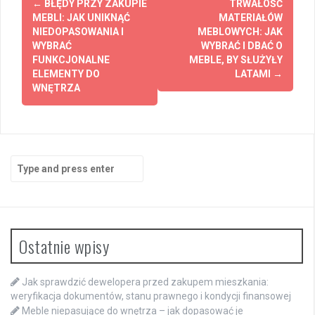
←
BŁĘDY PRZY ZAKUPIE
TRWAŁOŚĆ
navigation
MEBLI: JAK UNIKNĄĆ
MATERIAŁÓW
NIEDOPASOWANIA I
MEBLOWYCH: JAK
WYBRAĆ
WYBRAĆ I DBAĆ O
FUNKCJONALNE
MEBLE, BY SŁUŻYŁY
ELEMENTY DO
LATAMI
→
WNĘTRZA
Search
for:
Ostatnie wpisy
Jak sprawdzić dewelopera przed zakupem mieszkania:
weryfikacja dokumentów, stanu prawnego i kondycji finansowej
Meble niepasujące do wnętrza – jak dopasować je