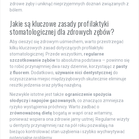
zdrowe zęby i uniknąć nieprzyjemnych doznań związanych z
bólem.
Jakie są kluczowe zasady profilaktyki
stomatologicznej dla zdrowych zębów?
Aby cieszyć się zdrowym uśmiechem, warto przestrzegać
kilku kluczowych zasad dotyczących profilaktyki
stomatologicznej. Przede wszystkim,
regularne
szczotkowanie zębów
to absolutna podstawa — powinno się
to robić przynajmniej dwa razy dziennie, korzystając z
pasty
z fluorem
. Dodatkowo,
używanie nici dentystycznej
do
oczyszczania miejsc międzyzębowych skutecznie eliminuje
resztki jedzenia oraz płytkę nazębną.
Niezwykle istotne jest także
ograniczenie spożycia
słodyczy i napojów gazowanych
, co znacząco zmniejsza
ryzyko wystąpienia próchnicy. Warto zadbać o
zrównoważoną dietę
bogatą w wapń oraz witaminy,
ponieważ wspiera ona zdrowie jamy ustnej. Regularne wizyty
u dentysty przynajmniej raz na pół roku pozwalają na
bieżąco kontrolować stan uzębienia i szybko wychwytywać
potencjalne problemy.