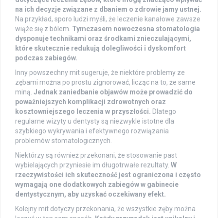
na ich decyzje związane z dbaniem o zdrowie jamy ustnej.
Na przykład, sporo ludzi myśli, że leczenie kanałowe zawsze
wiąże się z bólem.
Tymczasem nowoczesna stomatologia
dysponuje technikami oraz środkami znieczulającymi,
które skutecznie redukują dolegliwości i dyskomfort
podczas zabiegów.
Inny powszechny mit sugeruje, że niektóre problemy ze
zębami można po prostu zignorować, licząc na to, że same
miną.
Jednak zaniedbanie objawów może prowadzić do
poważniejszych komplikacji zdrowotnych oraz
kosztowniejszego leczenia w przyszłości.
Dlatego
regularne wizyty u dentysty są niezwykle istotne dla
szybkiego wykrywania i efektywnego rozwiązania
problemów stomatologicznych.
Niektórzy są również przekonani, że stosowanie past
wybielających przyniesie im długotrwałe rezultaty.
W
rzeczywistości ich skuteczność jest ograniczona i często
wymagają one dodatkowych zabiegów w gabinecie
dentystycznym, aby uzyskać oczekiwany efekt.
Kolejny mit dotyczy przekonania, że wszystkie zęby można