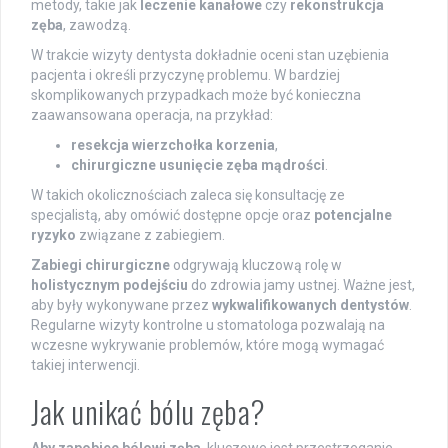
metody, takie jak
leczenie kanałowe
czy
rekonstrukcja
zęba
, zawodzą.
W trakcie wizyty dentysta dokładnie oceni stan uzębienia
pacjenta i określi przyczynę problemu. W bardziej
skomplikowanych przypadkach może być konieczna
zaawansowana operacja, na przykład:
resekcja wierzchołka korzenia
,
chirurgiczne usunięcie zęba mądrości
.
W takich okolicznościach zaleca się konsultację ze
specjalistą, aby omówić dostępne opcje oraz
potencjalne
ryzyko
związane z zabiegiem.
Zabiegi chirurgiczne
odgrywają kluczową rolę w
holistycznym podejściu
do zdrowia jamy ustnej. Ważne jest,
aby były wykonywane przez
wykwalifikowanych dentystów
.
Regularne wizyty kontrolne u stomatologa pozwalają na
wczesne wykrywanie problemów, które mogą wymagać
takiej interwencji.
Jak unikać bólu zęba?
Aby zapobiec bólowi zęba
, kluczowe jest przestrzeganie