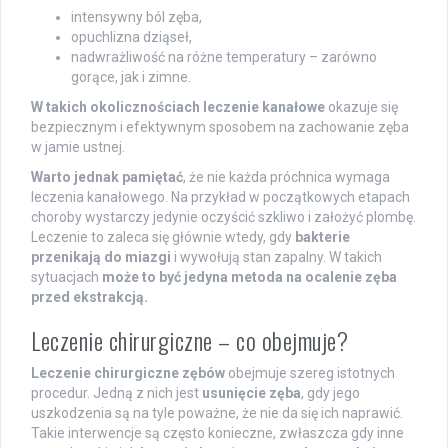
intensywny ból zęba,
opuchlizna dziąseł,
nadwrażliwość na różne temperatury – zarówno
gorące, jak i zimne.
W takich okolicznościach leczenie kanałowe
okazuje się
bezpiecznym i efektywnym sposobem na zachowanie zęba
w jamie ustnej.
Warto jednak pamiętać
, że nie każda próchnica wymaga
leczenia kanałowego. Na przykład w początkowych etapach
choroby wystarczy jedynie oczyścić szkliwo i założyć plombę.
Leczenie to zaleca się głównie wtedy, gdy
bakterie
przenikają do miazgi
i wywołują stan zapalny. W takich
sytuacjach
może to być jedyna metoda na ocalenie zęba
przed ekstrakcją.
Leczenie chirurgiczne – co obejmuje?
Leczenie chirurgiczne zębów
obejmuje szereg istotnych
procedur. Jedną z nich jest
usunięcie zęba
, gdy jego
uszkodzenia są na tyle poważne, że nie da się ich naprawić.
Takie interwencje są często konieczne, zwłaszcza gdy inne