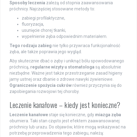
Sposoby leczenia
zależą od stopnia zaawansowania
próchnicy. Najczęściej stosowane metody to:
zabiegi profilaktyczne,
fluoryzacja,
usunięcie chorej tkanki,
wypełnienie zęba odpowiednim materiałem.
Tego rodzaju zabieg
nie tylko przywraca funkcjonalność
zęba, ale także poprawia jego wygląd.
Aby skutecznie dbać o zęby i uniknąć bólu spowodowanego
próchnicą,
regularne wizyty u stomatologa
są absolutnie
niezbędne. Ważne jest także przestrzeganie zasad higieny
jamy ustnej oraz dbanie o zdrowe nawyki żywieniowe.
Ograniczenie spożycia cukrów
również przyczynia się do
zapobiegania rozwojowi tej choroby.
Leczenie kanałowe – kiedy jest konieczne?
Leczenie kanałowe
staje się konieczne, gdy
miazga zęba
obumiera. Taki stan często jest efektem zaawansowanej
próchnicy lub urazu. Do objawów, które mogą wskazywać na
potrzebę przeprowadzenia tego zabiegu, należą: