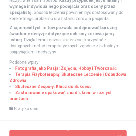
leczyć w ten sam sposób.
Każdy przypadek jest unikalny i
wymaga indywidualnego podejścia oraz oceny przez
specjalistę.
Sposób leczenia powinien być dostosowany do
konkretnego problemu oraz stanu zdrowia pacjenta.
Znajomość tych mitów pozwala podejmować bardziej
świadome decyzje dotyczące ochrony zdrowia jamy
ustnej.
Dzięki temu można skuteczniej korzystać z
dostępnych metod terapeutycznych zgodnie z aktualnymi
osiągnięciami medycyny.
Podobne wpisy
Fotografia jako Pasja: Zdjęcia, Hobby i Twórczość
Terapia Fizykoterapią: Skuteczne Leczenie i Odbudowa
Zdrowia
Skuteczne Zespoły: Klucz do Sukcesu
Zastosowanie opakowań z nadrukiem w różnych
branżach
Nie tylko dom
Post