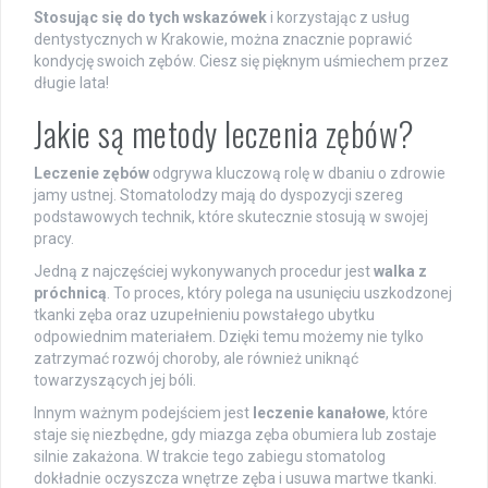
Stosując się do tych wskazówek
i korzystając z usług
dentystycznych w Krakowie, można znacznie poprawić
kondycję swoich zębów. Ciesz się pięknym uśmiechem przez
długie lata!
Jakie są metody leczenia zębów?
Leczenie zębów
odgrywa kluczową rolę w dbaniu o zdrowie
jamy ustnej. Stomatolodzy mają do dyspozycji szereg
podstawowych technik, które skutecznie stosują w swojej
pracy.
Jedną z najczęściej wykonywanych procedur jest
walka z
próchnicą
. To proces, który polega na usunięciu uszkodzonej
tkanki zęba oraz uzupełnieniu powstałego ubytku
odpowiednim materiałem. Dzięki temu możemy nie tylko
zatrzymać rozwój choroby, ale również uniknąć
towarzyszących jej bóli.
Innym ważnym podejściem jest
leczenie kanałowe
, które
staje się niezbędne, gdy miazga zęba obumiera lub zostaje
silnie zakażona. W trakcie tego zabiegu stomatolog
dokładnie oczyszcza wnętrze zęba i usuwa martwe tkanki.