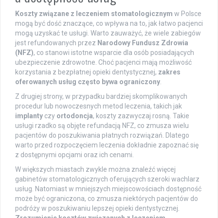
Koszty związane z leczeniem stomatologicznym
w Polsce
mogą być dość znaczące, co wpływa na to, jak łatwo pacjenci
mogą uzyskać te usługi. Warto zauważyć, że wiele zabiegów
jest refundowanych przez
Narodowy Fundusz Zdrowia
(NFZ)
, co stanowi istotne wsparcie dla osób posiadających
ubezpieczenie zdrowotne. Choć pacjenci mają możliwość
korzystania z bezpłatnej opieki dentystycznej,
zakres
oferowanych usług często bywa ograniczony
.
Z drugiej strony, w przypadku bardziej skomplikowanych
procedur lub nowoczesnych metod leczenia, takich jak
implanty
czy
ortodoncja
, koszty zazwyczaj rosną. Takie
usługi rzadko są objęte refundacją NFZ, co zmusza wielu
pacjentów do poszukiwania płatnych rozwiązań. Dlatego
warto przed rozpoczęciem leczenia dokładnie zapoznać się
z dostępnymi opcjami oraz ich cenami.
W większych miastach zwykle można znaleźć więcej
gabinetów stomatologicznych oferujących szeroki wachlarz
usług. Natomiast w mniejszych miejscowościach dostępność
może być ograniczona, co zmusza niektórych pacjentów do
podróży w poszukiwaniu lepszej opieki dentystycznej.
Zrozumienie kosztów związanych z leczeniem