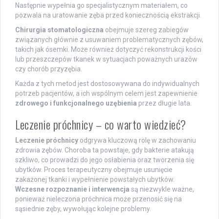
Następnie wypełnia go specjalistycznym materiałem, co
pozwala na uratowanie zęba przed koniecznością ekstrakcji.
Chirurgia stomatologiczna
obejmuje szereg zabiegów
związanych głównie z usuwaniem problematycznych zębów,
takich jak ósemki. Może również dotyczyć rekonstrukcji kości
lub przeszczepów tkanek w sytuacjach poważnych urazów
czy chorób przyzębia.
Każda z tych metod jest dostosowywana do indywidualnych
potrzeb pacjentów, a ich wspólnym celem jest zapewnienie
zdrowego i funkcjonalnego uzębienia
przez długie lata.
Leczenie próchnicy – co warto wiedzieć?
Leczenie próchnicy
odgrywa kluczową rolę w zachowaniu
zdrowia zębów. Choroba ta powstaje, gdy bakterie atakują
szkliwo, co prowadzi do jego osłabienia oraz tworzenia się
ubytków. Proces terapeutyczny obejmuje usunięcie
zakażonej tkanki i wypełnienie powstałych ubytków.
Wczesne rozpoznanie i interwencja
są niezwykle ważne,
ponieważ nieleczona próchnica może przenosić się na
sąsiednie zęby, wywołując kolejne problemy.