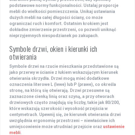
podstawowe normy funkcjonalności. Ustalaj proporcje
mebli do wielkości pomieszczenia. Unikaj ustawiania
dużych mebli na całej długości ściany, co może
ograniczać ruch i komfort. Ostatnim krokiem jest
dokładne zmierzenie przestrzeni, co pozwoli uniknąć
nieprzyjemnych niespodzianek po zakupach.
Symbole drzwi, okien i kierunki ich
otwierania
Symbole drzwi na rzucie mieszkania przedstawione są
jako
przerwy w ścianie
z łukiem wskazującym kierunek
otwierania skrzydła. Drzwi mogą mieć dodatkowe
oznaczenia literowe
L
(lewe) lub
P
(prawe), co określa
stronę, na którą się otwierają. Drzwi przesuwne są
zaznaczone cienką linią oraz szyną, a przy otworach
drzwiowych często znajdują się liczby, takie jak
80/200
,
które wskazują szerokość i wysokość przejścia w
centymetrach. Upewnij się, że kierunek otwierania drzwi
uwzględnia ergonomię przestrzeni – niewłaściwe ich
umiejscowienie może utrudniać przejście oraz
ustawienie
mebli
.