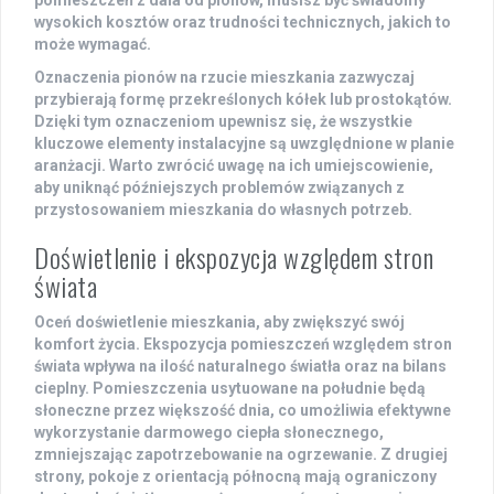
pomieszczeń z dala od pionów, musisz być świadomy
wysokich kosztów oraz trudności technicznych, jakich to
może wymagać.
Oznaczenia pionów na rzucie mieszkania zazwyczaj
przybierają formę przekreślonych kółek lub prostokątów.
Dzięki tym oznaczeniom upewnisz się, że wszystkie
kluczowe elementy instalacyjne są uwzględnione w planie
aranżacji. Warto zwrócić uwagę na ich umiejscowienie,
aby uniknąć późniejszych problemów związanych z
przystosowaniem mieszkania do własnych potrzeb.
Doświetlenie i ekspozycja względem stron
świata
Oceń
doświetlenie
mieszkania, aby zwiększyć swój
komfort
życia.
Ekspozycja
pomieszczeń względem stron
świata wpływa na ilość naturalnego światła oraz na bilans
cieplny. Pomieszczenia usytuowane na południe będą
słoneczne przez większość dnia, co umożliwia efektywne
wykorzystanie darmowego ciepła słonecznego,
zmniejszając zapotrzebowanie na ogrzewanie. Z drugiej
strony, pokoje z orientacją północną mają ograniczony