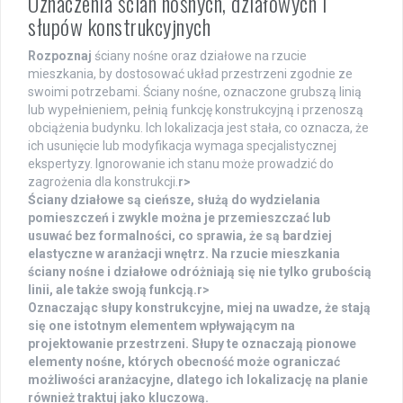
Oznaczenia ścian nośnych, działowych i
słupów konstrukcyjnych
Rozpoznaj
ściany nośne oraz działowe na rzucie
mieszkania, by dostosować układ przestrzeni zgodnie ze
swoimi potrzebami. Ściany nośne, oznaczone grubszą linią
lub wypełnieniem, pełnią funkcję konstrukcyjną i przenoszą
obciążenia budynku. Ich lokalizacja jest stała, co oznacza, że
ich usunięcie lub modyfikacja wymaga specjalistycznej
ekspertyzy. Ignorowanie ich stanu może prowadzić do
zagrożenia dla konstrukcji.
r>
Ściany działowe
są cieńsze, służą do wydzielania
pomieszczeń i zwykle można je przemieszczać lub
usuwać bez formalności, co sprawia, że są bardziej
elastyczne w aranżacji wnętrz. Na rzucie mieszkania
ściany nośne i działowe odróżniają się nie tylko grubością
linii, ale także swoją funkcją.
r>
Oznaczając słupy konstrukcyjne, miej na uwadze, że stają
się one istotnym elementem wpływającym na
projektowanie przestrzeni. Słupy te oznaczają pionowe
elementy nośne, których obecność może ograniczać
możliwości aranżacyjne, dlatego ich lokalizację na planie
również traktuj jako kluczową.