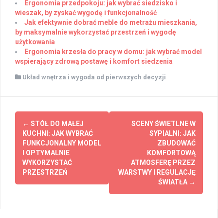
Ergonomia przedpokoju: jak wybrać siedzisko i
wieszak, by zyskać wygodę i funkcjonalność
Jak efektywnie dobrać meble do metrażu mieszkania,
by maksymalnie wykorzystać przestrzeń i wygodę
użytkowania
Ergonomia krzesła do pracy w domu: jak wybrać model
wspierający zdrową postawę i komfort siedzenia
Układ wnętrza i wygoda od pierwszych decyzji
Post
←
STÓŁ DO MAŁEJ
SCENY ŚWIETLNE W
navigation
KUCHNI: JAK WYBRAĆ
SYPIALNI: JAK
FUNKCJONALNY MODEL
ZBUDOWAĆ
I OPTYMALNIE
KOMFORTOWĄ
WYKORZYSTAĆ
ATMOSFERĘ PRZEZ
PRZESTRZEŃ
WARSTWY I REGULACJĘ
ŚWIATŁA
→