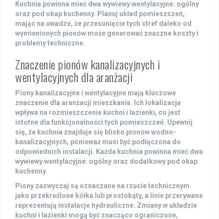
Kuchnia powinna mieć dwa wywiewy wentylacyjne: ogólny
oraz pod okap kuchenny. Planuj układ pomieszczeń,
mając na uwadze, że przesunięcie tych stref daleko od
wymienionych pionów może generować znaczne koszty i
problemy techniczne.
Znaczenie pionów kanalizacyjnych i
wentylacyjnych dla aranżacji
Piony kanalizacyjne
i
wentylacyjne
mają kluczowe
znaczenie dla aranżacji mieszkania. Ich lokalizacja
wpływa na rozmieszczenie kuchni i łazienki, co jest
istotne dla funkcjonalności tych pomieszczeń. Upewnij
się, że kuchnia znajduje się blisko pionów wodno-
kanalizacyjnych, ponieważ musi być podłączona do
odpowiednich instalacji. Każda kuchnia powinna mieć dwa
wywiewy wentylacyjne: ogólny oraz dodatkowy pod okap
kuchenny.
Piony zazwyczaj są oznaczane na rzucie technicznym
jako przekreślone kółka lub prostokąty, a linie przerywane
reprezentują instalacje hydrauliczne. Zmiany w układzie
kuchni i łazienki mogą być znacząco ograniczone,