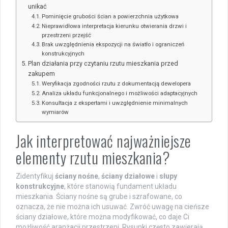
unikać
Pominięcie grubości ścian a powierzchnia użytkowa
Nieprawidłowa interpretacja kierunku otwierania drzwi i
przestrzeni przejść
Brak uwzględnienia ekspozycji na światło i ograniczeń
konstrukcyjnych
Plan działania przy czytaniu rzutu mieszkania przed
zakupem
Weryfikacja zgodności rzutu z dokumentacją dewelopera
Analiza układu funkcjonalnego i możliwości adaptacyjnych
Konsultacja z ekspertami i uwzględnienie minimalnych
wymiarów
Jak interpretować najważniejsze
elementy rzutu mieszkania?
Zidentyfikuj
ściany nośne
,
ściany działowe
i
słupy
konstrukcyjne
, które stanowią fundament układu
mieszkania. Ściany nośne są grube i szrafowane, co
oznacza, że nie można ich usuwać. Zwróć uwagę na cieńsze
ściany działowe, które można modyfikować, co daje Ci
możliwość aranżacji przestrzeni. Rysunki często zawierają