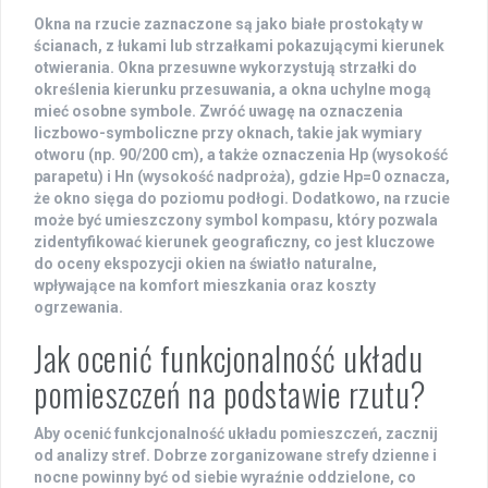
Okna na rzucie zaznaczone są jako
białe prostokąty
w
ścianach, z łukami lub strzałkami pokazującymi kierunek
otwierania. Okna przesuwne wykorzystują strzałki do
określenia kierunku przesuwania, a okna uchylne mogą
mieć osobne symbole. Zwróć uwagę na oznaczenia
liczbowo-symboliczne przy oknach, takie jak wymiary
otworu (np.
90/200 cm
), a także oznaczenia
Hp
(wysokość
parapetu) i
Hn
(wysokość nadproża), gdzie
Hp=0
oznacza,
że okno sięga do poziomu podłogi. Dodatkowo, na rzucie
może być umieszczony symbol kompasu, który pozwala
zidentyfikować kierunek geograficzny, co jest kluczowe
do oceny
ekspozycji okien
na światło naturalne,
wpływające na komfort mieszkania oraz koszty
ogrzewania.
Jak ocenić funkcjonalność układu
pomieszczeń na podstawie rzutu?
Aby ocenić
funkcjonalność
układu pomieszczeń
, zacznij
od analizy stref. Dobrze zorganizowane
strefy dzienne
i
nocne
powinny być od siebie wyraźnie oddzielone, co