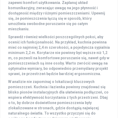
zapewni komfort użytkowania. Zaplanuj
układ
komunikacyjny
, zwracając uwagę na jego płynność i
dostępność między różnymi pomieszczeniami. Upewnij
się, że pomieszczenia łączą się w sposób, który
umożliwia swobodne poruszanie się po całym
mieszkaniu.
Sprawdź również wielkości poszczególnych pokoi, aby
ocenić ich funkcjonalność. Na przykład, kuchnia powinna
mieć co najmniej
2,4 m
szerokości, a pojedyncza sypialnia
minimum
2,2 m
. Korytarze nie powinny być węższe niż
1,2
m
, co pozwoli na komfortowe poruszanie się, nawet gdy w
pomieszczeniach są inne osoby. Warto zwrócić uwagę na
optymalne wymiary, bo odpowiednio przemyślany projekt
sprawi, że przestrzeń będzie bardziej ergonomiczna.
W analizie nie zapominaj o lokalizacji kluczowych
pomieszczeń. Kuchnia i łazienka powinny znajdować się
blisko pionów instalacyjnych dla ułatwienia podłączeń, co
wspiera efektywność korzystania z tych przestrzeni. Dbaj
o to, by dobrze doświetlone pomieszczenia były
zlokalizowane w stronach, gdzie dostąpią najwięcej
naturalnego światła. To wszystko przyczyni się do