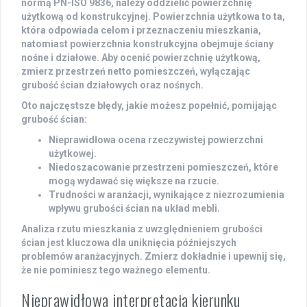
normą PN-ISO 9836, należy oddzielić powierzchnię
użytkową od konstrukcyjnej. Powierzchnia użytkowa to ta,
która odpowiada celom i przeznaczeniu mieszkania,
natomiast powierzchnia konstrukcyjna obejmuje ściany
nośne i działowe. Aby ocenić powierzchnię użytkową,
zmierz przestrzeń netto pomieszczeń, wyłączając
grubość ścian działowych oraz nośnych.
Oto najczęstsze błędy, jakie możesz popełnić, pomijając
grubość ścian:
Nieprawidłowa ocena rzeczywistej powierzchni
użytkowej.
Niedoszacowanie przestrzeni pomieszczeń, które
mogą wydawać się większe na rzucie.
Trudności w aranżacji, wynikające z niezrozumienia
wpływu grubości ścian na układ mebli.
Analiza rzutu mieszkania z uwzględnieniem grubości
ścian jest kluczowa dla uniknięcia późniejszych
problemów aranżacyjnych. Zmierz dokładnie i upewnij się,
że nie pominiesz tego ważnego elementu.
Nieprawidłowa interpretacja kierunku