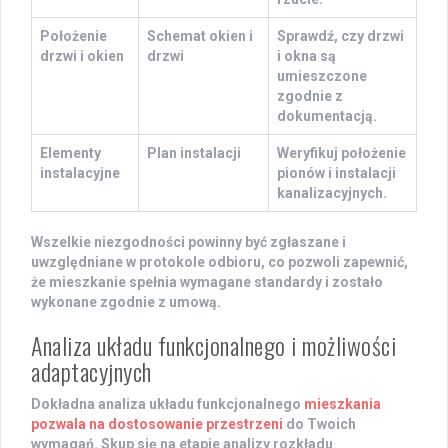
Położenie
Schemat okien i
Sprawdź, czy drzwi
drzwi i okien
drzwi
i okna są
umieszczone
zgodnie z
dokumentacją.
Elementy
Plan instalacji
Weryfikuj położenie
instalacyjne
pionów i instalacji
kanalizacyjnych.
Wszelkie niezgodności powinny być
zgłaszane
i
uwzględniane w protokole odbioru, co pozwoli zapewnić,
że mieszkanie spełnia wymagane standardy i zostało
wykonane zgodnie z umową.
Analiza układu funkcjonalnego i możliwości
adaptacyjnych
Dokładna
analiza układu
funkcjonalnego
mieszkania
pozwala na dostosowanie przestrzeni
do Twoich
wymagań. Skup się na etapie analizy rozkładu