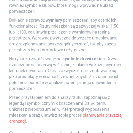
również symbole słupów, które mogą wpływać na układ
pomieszczeń.
Dokładnie sprawdź
wymiary
pomieszczeń, aby ocenić ich
funkcjonalność. Rzuty mieszkań są zazwyczaj w skali 1:50
lub 1:100, co ułatwia przeliczenie wymiarów na realną
przestrzeń. Wprowadź wytyczne dotyczące umeblowania
oraz rozplanowania poszczególnych stref, tak aby każda
przestrzeń była komfortowa i użyteczna.
Na rysunku zwróć uwagę na
symbole drzwi
i
okien
. Drzwi
oznaczone są przerwą w ścianie, z łukiem wskazującym ich
kierunek otwierania. Okna zazwyczaj reprezentowane są
jako prostokąty w ścianach zewnętrznych. Zrozumienie ich
położenia pomoże w analizie potencjalnego doświetlenia
pomieszczeń.
Przed przystąpieniem do analizy rzutu, zapoznaj się z
legendą i symbolicznymi oznaczeniami. Dzięki temu
unikniesz nieporozumień w interpretacji wyposażenia
mieszkania oraz ułatwisz sobie proces
planowania przyszłej
aranżacji
.