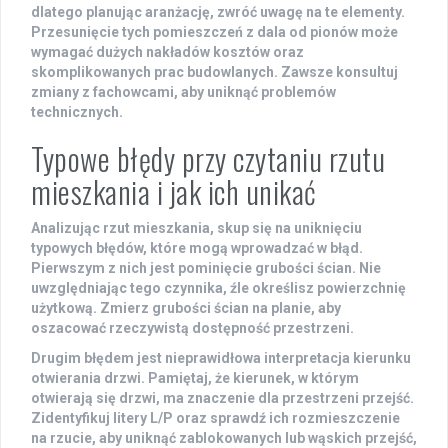
dlatego planując aranżację, zwróć uwagę na te elementy.
Przesunięcie tych pomieszczeń z dala od pionów może
wymagać dużych nakładów kosztów oraz
skomplikowanych prac budowlanych. Zawsze konsultuj
zmiany z fachowcami, aby uniknąć problemów
technicznych.
Typowe błędy przy czytaniu rzutu
mieszkania i jak ich unikać
Analizując rzut mieszkania, skup się na uniknięciu
typowych
błędów
, które mogą wprowadzać w błąd.
Pierwszym z nich jest
pominięcie grubości ścian
. Nie
uwzględniając tego czynnika, źle określisz
powierzchnię
użytkową
. Zmierz grubości ścian na planie, aby
oszacować rzeczywistą dostępność przestrzeni.
Drugim błędem jest
nieprawidłowa interpretacja kierunku
otwierania drzwi
. Pamiętaj, że kierunek, w którym
otwierają się drzwi, ma znaczenie dla przestrzeni przejść.
Zidentyfikuj litery L/P oraz sprawdź ich rozmieszczenie
na rzucie, aby uniknąć zablokowanych lub wąskich przejść,