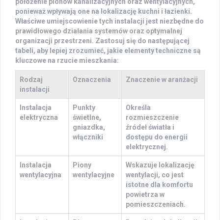
położenie
pionów kanalizacyjnych
oraz wentylacyjnych,
ponieważ wpływają one na lokalizację kuchni i łazienki.
Właściwe umiejscowienie tych instalacji jest niezbędne do
prawidłowego działania systemów oraz optymalnej
organizacji przestrzeni. Zastosuj się do następującej
tabeli, aby lepiej zrozumieć, jakie elementy techniczne są
kluczowe na rzucie mieszkania:
Rodzaj
Oznaczenia
Znaczenie w aranżacji
instalacji
Instalacja
Punkty
Określa
elektryczna
świetlne,
rozmieszczenie
gniazdka,
źródeł światła i
włączniki
dostępu do energii
elektrycznej.
Instalacja
Piony
Wskazuje lokalizację
wentylacyjna
wentylacyjne
wentylacji, co jest
istotne dla komfortu
powietrza w
pomieszczeniach.