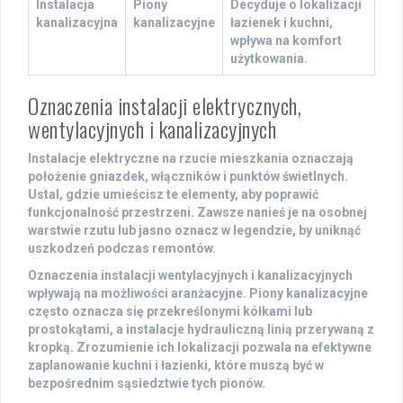
Instalacja
Piony
Decyduje o lokalizacji
kanalizacyjna
kanalizacyjne
łazienek i kuchni,
wpływa na komfort
użytkowania.
Oznaczenia instalacji elektrycznych,
wentylacyjnych i kanalizacyjnych
Instalacje elektryczne
na rzucie mieszkania oznaczają
położenie gniazdek, włączników i punktów świetlnych.
Ustal, gdzie umieścisz te elementy, aby poprawić
funkcjonalność przestrzeni. Zawsze nanieś je na osobnej
warstwie rzutu lub jasno oznacz w legendzie, by uniknąć
uszkodzeń podczas remontów.
Oznaczenia instalacji wentylacyjnych
i
kanalizacyjnych
wpływają na możliwości aranżacyjne. Piony kanalizacyjne
często oznacza się przekreślonymi kółkami lub
prostokątami, a instalacje hydrauliczną linią przerywaną z
kropką. Zrozumienie ich lokalizacji pozwala na efektywne
zaplanowanie kuchni i łazienki, które muszą być w
bezpośrednim sąsiedztwie tych pionów.