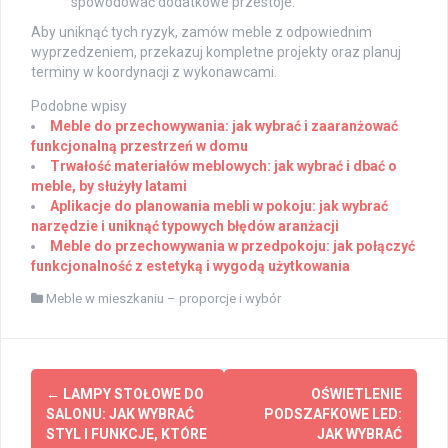
spowodować dodatkowe przestoje.
Aby uniknąć tych ryzyk, zamów meble z odpowiednim
wyprzedzeniem, przekazuj kompletne projekty oraz planuj
terminy w koordynacji z wykonawcami.
Podobne wpisy
Meble do przechowywania: jak wybrać i zaaranżować
funkcjonalną przestrzeń w domu
Trwałość materiałów meblowych: jak wybrać i dbać o
meble, by służyły latami
Aplikacje do planowania mebli w pokoju: jak wybrać
narzędzie i uniknąć typowych błędów aranżacji
Meble do przechowywania w przedpokoju: jak połączyć
funkcjonalność z estetyką i wygodą użytkowania
Meble w mieszkaniu – proporcje i wybór
Post
←
LAMPY STOŁOWE DO
OŚWIETLENIE
navigation
SALONU: JAK WYBRAĆ
PODSZAFKOWE LED:
STYL I FUNKCJE, KTÓRE
JAK WYBRAĆ