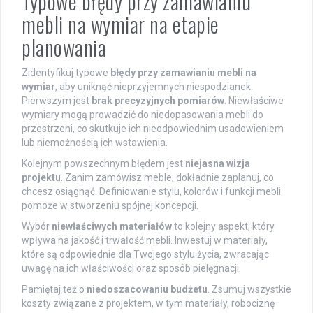
Typowe błędy przy zamawianiu
mebli na wymiar na etapie
planowania
Zidentyfikuj typowe
błędy przy zamawianiu mebli na
wymiar
, aby uniknąć nieprzyjemnych niespodzianek.
Pierwszym jest
brak precyzyjnych pomiarów
. Niewłaściwe
wymiary mogą prowadzić do niedopasowania mebli do
przestrzeni, co skutkuje ich nieodpowiednim usadowieniem
lub niemożnością ich wstawienia.
Kolejnym powszechnym błędem jest
niejasna wizja
projektu
. Zanim zamówisz meble, dokładnie zaplanuj, co
chcesz osiągnąć. Definiowanie stylu, kolorów i funkcji mebli
pomoże w stworzeniu spójnej koncepcji.
Wybór
niewłaściwych materiałów
to kolejny aspekt, który
wpływa na jakość i trwałość mebli. Inwestuj w materiały,
które są odpowiednie dla Twojego stylu życia, zwracając
uwagę na ich właściwości oraz sposób pielęgnacji.
Pamiętaj też o
niedoszacowaniu budżetu
. Zsumuj wszystkie
koszty związane z projektem, w tym materiały, robociznę