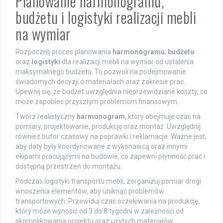
Planowanie harmonogramu,
budżetu i logistyki realizacji mebli
na wymiar
Rozpocznij proces planowania
harmonogramu
,
budżetu
oraz
logistyki
dla realizacji mebli na wymiar od ustalenia
maksymalnego budżetu. To pozwoli na podejmowanie
świadomych decyzji o materiałach oraz zakresie prac.
Upewnij się, że budżet uwzględnia nieprzewidziane koszty, co
może zapobiec przyszłym problemom finansowym.
Twórz realistyczny
harmonogram
, który obejmuje czas na
pomiary, projektowanie, produkcję oraz montaż. Uwzględnij
również bufor czasowy na poprawki i reklamacje. Ważne jest,
aby daty były koordynowane z wykonawcą oraz innymi
ekipami pracującymi na budowie, co zapewni płynność prac i
dostępną przestrzeń do montażu.
Podczas logistyki transportu mebli, zorganizuj pomiar drogi
wnoszenia elementów, aby uniknąć problemów
transportowych. Przewiduj czas oczekiwania na produkcję,
który może wynosić od 3 do 8 tygodni w zależności od
skomplikowania projektu oraz użytych materiałów.