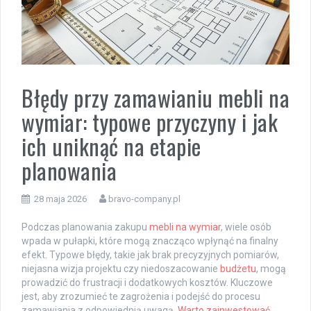
Błędy przy zamawianiu mebli na
wymiar: typowe przyczyny i jak
ich uniknąć na etapie
planowania
28 maja 2026
bravo-company.pl
Podczas planowania zakupu
mebli na wymiar
, wiele osób
wpada w pułapki, które mogą znacząco wpłynąć na finalny
efekt. Typowe błędy, takie jak brak precyzyjnych pomiarów,
niejasna wizja projektu czy niedoszacowanie
budżetu
, mogą
prowadzić do frustracji i dodatkowych kosztów. Kluczowe
jest, aby zrozumieć te zagrożenia i podejść do procesu
zamawiania z odpowiednią uwagą.
Warto zainwestować