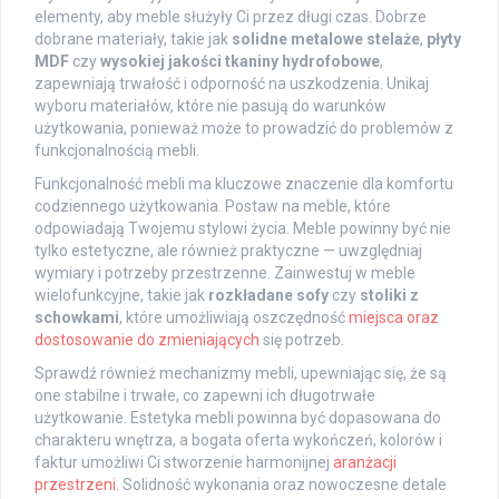
elementy, aby meble służyły Ci przez długi czas. Dobrze
dobrane materiały, takie jak
solidne metalowe stelaże
,
płyty
MDF
czy
wysokiej jakości tkaniny hydrofobowe
,
zapewniają trwałość i odporność na uszkodzenia. Unikaj
wyboru materiałów, które nie pasują do warunków
użytkowania, ponieważ może to prowadzić do problemów z
funkcjonalnością mebli.
Funkcjonalność mebli ma kluczowe znaczenie dla komfortu
codziennego użytkowania. Postaw na meble, które
odpowiadają Twojemu stylowi życia. Meble powinny być nie
tylko estetyczne, ale również praktyczne — uwzględniaj
wymiary i potrzeby przestrzenne. Zainwestuj w meble
wielofunkcyjne, takie jak
rozkładane sofy
czy
stoliki z
schowkami
, które umożliwiają oszczędność
miejsca oraz
dostosowanie do zmieniających
się potrzeb.
Sprawdź również mechanizmy mebli, upewniając się, że są
one stabilne i trwałe, co zapewni ich długotrwałe
użytkowanie. Estetyka mebli powinna być dopasowana do
charakteru wnętrza, a bogata oferta wykończeń, kolorów i
faktur umożliwi Ci stworzenie harmonijnej
aranżacji
przestrzeni
. Solidność wykonania oraz nowoczesne detale