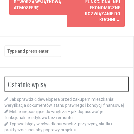
STWORZĄ WYJĄTKOWĄ
FUNKCJONALNE I
ATMOSFERĘ
EKONOMICZNE
ROZWIĄZANIE DO
KUCHNI
→
Search
for:
Ostatnie wpisy
Jak sprawdzić dewelopera przed zakupem mieszkania:
weryfikacja dokumentów, stanu prawnego i kondycji finansowej
Meble niepasujące do wnętrza – jak dopasować je
funkcjonalnie i stylowo bez remontu
Typowe błędy w oświetleniu wnętrz: przyczyny, skutki i
praktyczne sposoby poprawy projektu