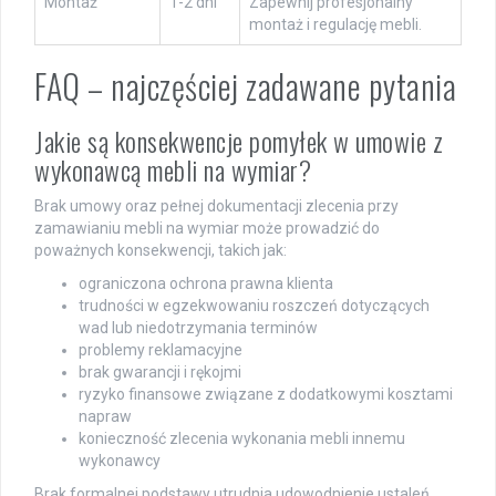
Montaż
1-2 dni
Zapewnij profesjonalny
montaż i regulację mebli.
FAQ – najczęściej zadawane pytania
Jakie są konsekwencje pomyłek w umowie z
wykonawcą mebli na wymiar?
Brak umowy oraz pełnej dokumentacji zlecenia przy
zamawianiu mebli na wymiar może prowadzić do
poważnych konsekwencji, takich jak:
ograniczona ochrona prawna klienta
trudności w egzekwowaniu roszczeń dotyczących
wad lub niedotrzymania terminów
problemy reklamacyjne
brak gwarancji i rękojmi
ryzyko finansowe związane z dodatkowymi kosztami
napraw
konieczność zlecenia wykonania mebli innemu
wykonawcy
Brak formalnej podstawy utrudnia udowodnienie ustaleń